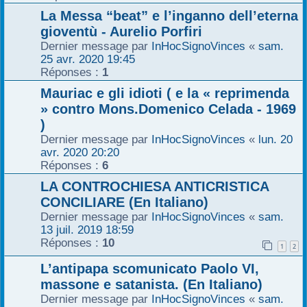
La Messa “beat” e l’inganno dell’eterna
gioventù - Aurelio Porfiri
Dernier message par
InHocSignoVinces
«
sam.
25 avr. 2020 19:45
Réponses :
1
Mauriac e gli idioti ( e la « reprimenda
» contro Mons.Domenico Celada - 1969
)
Dernier message par
InHocSignoVinces
«
lun. 20
avr. 2020 20:20
Réponses :
6
LA CONTROCHIESA ANTICRISTICA
CONCILIARE (En Italiano)
Dernier message par
InHocSignoVinces
«
sam.
13 juil. 2019 18:59
Réponses :
10
1
2
L’antipapa scomunicato Paolo VI,
massone e satanista. (En Italiano)
Dernier message par
InHocSignoVinces
«
sam.