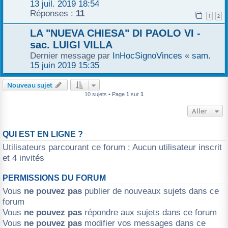
13 juil. 2019 18:54
Réponses :
11
1
2
LA "NUEVA CHIESA" DI PAOLO VI -
sac. LUIGI VILLA
Dernier message par
InHocSignoVinces
«
sam.
15 juin 2019 15:35
Nouveau sujet
10 sujets • Page
1
sur
1
Aller
QUI EST EN LIGNE ?
Utilisateurs parcourant ce forum : Aucun utilisateur inscrit
et 4 invités
PERMISSIONS DU FORUM
Vous
ne pouvez pas
publier de nouveaux sujets dans ce
forum
Vous
ne pouvez pas
répondre aux sujets dans ce forum
Vous
ne pouvez pas
modifier vos messages dans ce