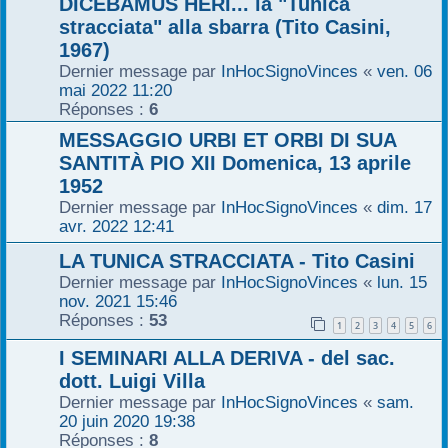
DICEBAMUS HERI... la "Tunica
r
stracciata" alla sbarra (Tito Casini,
1967)
Dernier message par
InHocSignoVinces
«
ven. 06
mai 2022 11:20
Réponses :
6
MESSAGGIO URBI ET ORBI DI SUA
SANTITÀ PIO XII Domenica, 13 aprile
1952
Dernier message par
InHocSignoVinces
«
dim. 17
avr. 2022 12:41
LA TUNICA STRACCIATA - Tito Casini
Dernier message par
InHocSignoVinces
«
lun. 15
nov. 2021 15:46
Réponses :
53
1
2
3
4
5
6
I SEMINARI ALLA DERIVA - del sac.
dott. Luigi Villa
Dernier message par
InHocSignoVinces
«
sam.
20 juin 2020 19:38
Réponses :
8