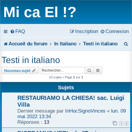
Mi ca El !?
FAQ
Inscription
Connexion
R
Accueil du forum
In Italiano
Testi in italiano
e
Testi in italiano
c
Rechercher
Recherche avanc
Nouveau sujet
h
10 sujets • Page
1
sur
1
e
Sujets
r
RESTAURIAMO LA CHIESA! sac. Luigi
Villa
c
Dernier message par
InHocSignoVinces
«
lun. 09
mai 2022 13:34
h
Réponses :
13
1
2
e