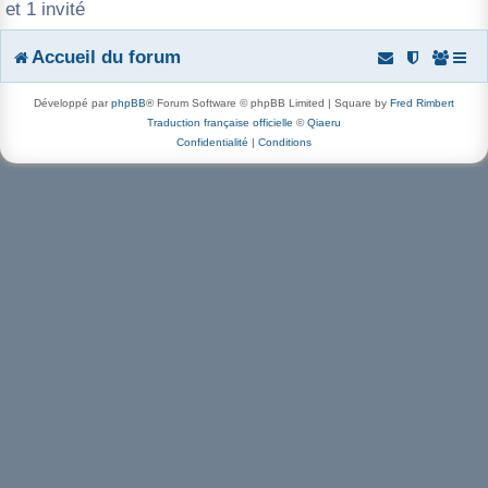
et 1 invité
r
Accueil du forum
Développé par
phpBB
® Forum Software © phpBB Limited | Square by
Fred Rimbert
Traduction française officielle
©
Qiaeru
Confidentialité
|
Conditions