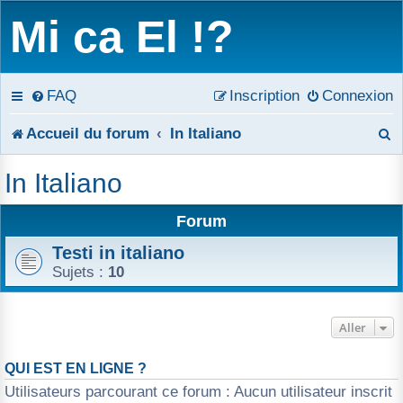
Mi ca El !?
FAQ
Inscription
Connexion
R
Accueil du forum
In Italiano
e
In Italiano
c
Forum
h
Testi in italiano
e
Sujets :
10
r
c
Aller
h
QUI EST EN LIGNE ?
Utilisateurs parcourant ce forum : Aucun utilisateur inscrit
e