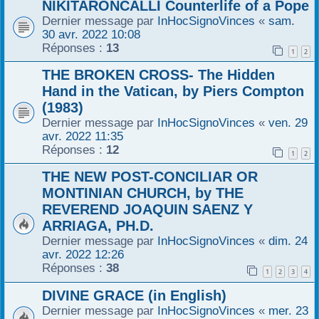
NIKITARONCALLI Counterlife of a Pope
Dernier message par
InHocSignoVinces
«
sam.
30 avr. 2022 10:08
Réponses :
13
1
2
THE BROKEN CROSS- The Hidden
Hand in the Vatican, by Piers Compton
(1983)
Dernier message par
InHocSignoVinces
«
ven. 29
avr. 2022 11:35
Réponses :
12
1
2
THE NEW POST-CONCILIAR OR
MONTINIAN CHURCH, by THE
REVEREND JOAQUIN SAENZ Y
ARRIAGA, PH.D.
Dernier message par
InHocSignoVinces
«
dim. 24
avr. 2022 12:26
Réponses :
38
1
2
3
4
DIVINE GRACE (in English)
Dernier message par
InHocSignoVinces
«
mer. 23