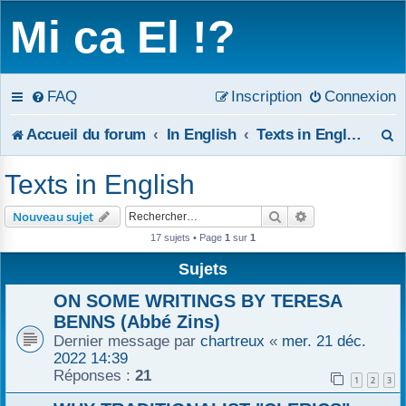
Mi ca El !?
FAQ
Inscription
Connexion
R
Accueil du forum
In English
Texts in English
e
Texts in English
c
Rechercher
Recherche avanc
Nouveau sujet
h
17 sujets • Page
1
sur
1
e
Sujets
r
ON SOME WRITINGS BY TERESA
BENNS (Abbé Zins)
c
Dernier message par
chartreux
«
mer. 21 déc.
2022 14:39
h
Réponses :
21
1
2
3
e