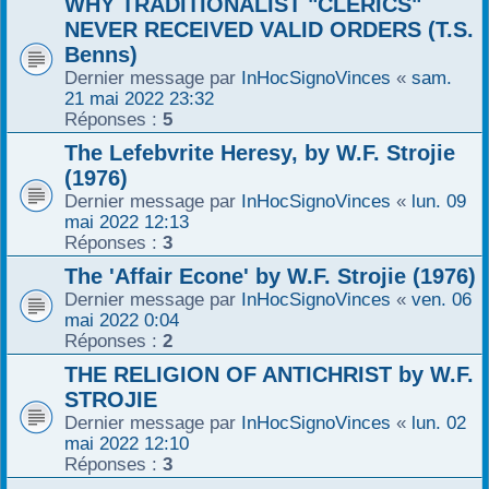
WHY TRADITIONALIST "CLERICS"
r
NEVER RECEIVED VALID ORDERS (T.S.
Benns)
Dernier message par
InHocSignoVinces
«
sam.
21 mai 2022 23:32
Réponses :
5
The Lefebvrite Heresy, by W.F. Strojie
(1976)
Dernier message par
InHocSignoVinces
«
lun. 09
mai 2022 12:13
Réponses :
3
The 'Affair Econe' by W.F. Strojie (1976)
Dernier message par
InHocSignoVinces
«
ven. 06
mai 2022 0:04
Réponses :
2
THE RELIGION OF ANTICHRIST by W.F.
STROJIE
Dernier message par
InHocSignoVinces
«
lun. 02
mai 2022 12:10
Réponses :
3