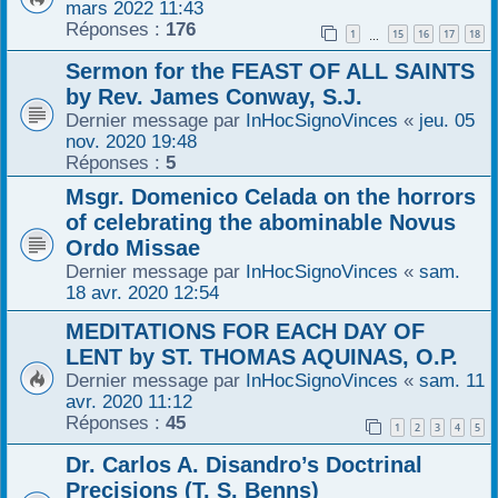
mars 2022 11:43
Réponses :
176
1
15
16
17
18
…
Sermon for the FEAST OF ALL SAINTS
by Rev. James Conway, S.J.
Dernier message par
InHocSignoVinces
«
jeu. 05
nov. 2020 19:48
Réponses :
5
Msgr. Domenico Celada on the horrors
of celebrating the abominable Novus
Ordo Missae
Dernier message par
InHocSignoVinces
«
sam.
18 avr. 2020 12:54
MEDITATIONS FOR EACH DAY OF
LENT by ST. THOMAS AQUINAS, O.P.
Dernier message par
InHocSignoVinces
«
sam. 11
avr. 2020 11:12
Réponses :
45
1
2
3
4
5
Dr. Carlos A. Disandro’s Doctrinal
Precisions (T. S. Benns)