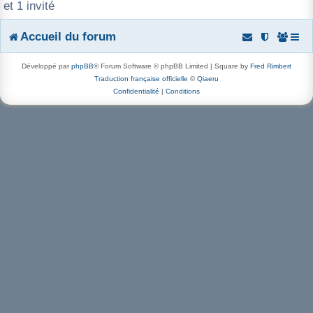
et 1 invité
r
Accueil du forum
Développé par
phpBB
® Forum Software © phpBB Limited | Square by
Fred Rimbert
Traduction française officielle
©
Qiaeru
Confidentialité
|
Conditions