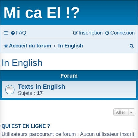
Mi ca El !?
FAQ
Inscription
Connexion
R
Accueil du forum
In English
e
In English
c
Forum
h
Texts in English
e
Sujets :
17
r
c
Aller
h
QUI EST EN LIGNE ?
Utilisateurs parcourant ce forum : Aucun utilisateur inscrit
e