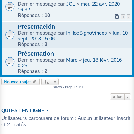
Dernier message par
JCL
«
mer. 22 avr. 2020
16:32
Réponses :
10
1
2
Presentación
Dernier message par
InHocSignoVinces
«
lun. 10
sept. 2018 15:06
Réponses :
2
Présentation
Dernier message par
Marc
«
jeu. 18 févr. 2016
0:25
Réponses :
2
Nouveau sujet
9 sujets • Page
1
sur
1
Aller
QUI EST EN LIGNE ?
Utilisateurs parcourant ce forum : Aucun utilisateur inscrit
et 2 invités