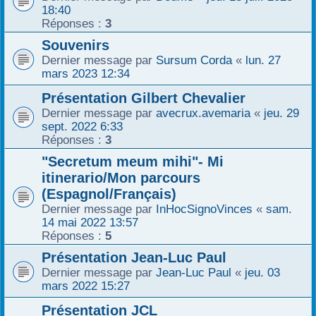
18:40
r
Réponses :
3
Souvenirs
Dernier message par
Sursum Corda
«
lun. 27
mars 2023 12:34
Présentation Gilbert Chevalier
Dernier message par
avecrux.avemaria
«
jeu. 29
sept. 2022 6:33
Réponses :
3
"Secretum meum mihi"- Mi
itinerario/Mon parcours
(Espagnol/Français)
Dernier message par
InHocSignoVinces
«
sam.
14 mai 2022 13:57
Réponses :
5
Présentation Jean-Luc Paul
Dernier message par
Jean-Luc Paul
«
jeu. 03
mars 2022 15:27
Présentation JCL