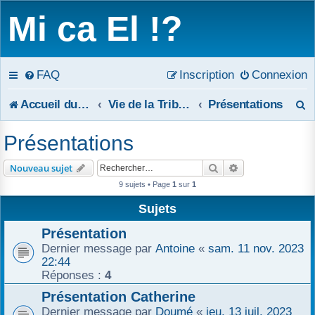
Mi ca El !?
FAQ
Inscription
Connexion
R
Accueil du forum
Vie de la Tribune
Présentations
e
Présentations
c
Rechercher
Recherche avanc
Nouveau sujet
h
9 sujets • Page
1
sur
1
e
Sujets
r
Présentation
Dernier message par
Antoine
«
sam. 11 nov. 2023
c
22:44
Réponses :
4
h
Présentation Catherine
e
Dernier message par
Doumé
«
jeu. 13 juil. 2023