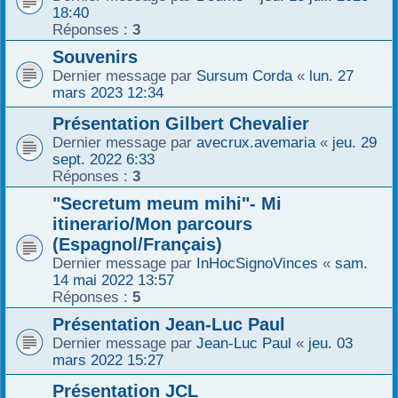
18:40
r
Réponses :
3
Souvenirs
Dernier message par
Sursum Corda
«
lun. 27
mars 2023 12:34
Présentation Gilbert Chevalier
Dernier message par
avecrux.avemaria
«
jeu. 29
sept. 2022 6:33
Réponses :
3
"Secretum meum mihi"- Mi
itinerario/Mon parcours
(Espagnol/Français)
Dernier message par
InHocSignoVinces
«
sam.
14 mai 2022 13:57
Réponses :
5
Présentation Jean-Luc Paul
Dernier message par
Jean-Luc Paul
«
jeu. 03
mars 2022 15:27
Présentation JCL