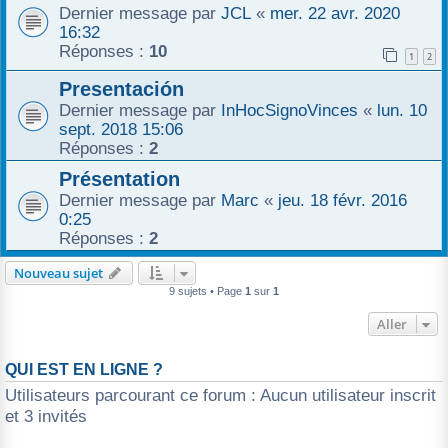
Dernier message par
JCL
«
mer. 22 avr. 2020
16:32
Réponses :
10
1
2
Presentación
Dernier message par
InHocSignoVinces
«
lun. 10
sept. 2018 15:06
Réponses :
2
Présentation
Dernier message par
Marc
«
jeu. 18 févr. 2016
0:25
Réponses :
2
Nouveau sujet
9 sujets • Page
1
sur
1
Aller
QUI EST EN LIGNE ?
Utilisateurs parcourant ce forum : Aucun utilisateur inscrit
et 3 invités