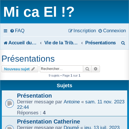
Mi ca El !?
FAQ
Inscription
Connexion
R
Accueil du forum
Vie de la Tribune
Présentations
e
Présentations
c
Rechercher
Recherche avanc
Nouveau sujet
h
9 sujets • Page
1
sur
1
e
Sujets
r
Présentation
Dernier message par
Antoine
«
sam. 11 nov. 2023
c
22:44
Réponses :
4
h
Présentation Catherine
e
Dernier message par
Doumé
«
jeu. 13 juil. 2023