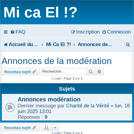
Mi ca El !?
FAQ
Inscription
Connexion
R
Accueil du forum
Mi Ca El ?!
Annonces de la modération
e
Annonces de la modération
c
Rechercher
Recherche avanc
Nouveau sujet
h
1 sujet • Page
1
sur
1
e
Sujets
r
Annonces modération
Dernier message par
Charité de la Vérité
«
lun. 16
c
juin 2025 13:01
Réponses :
9
h
Nouveau sujet
e
1 sujet • Page
1
sur
1