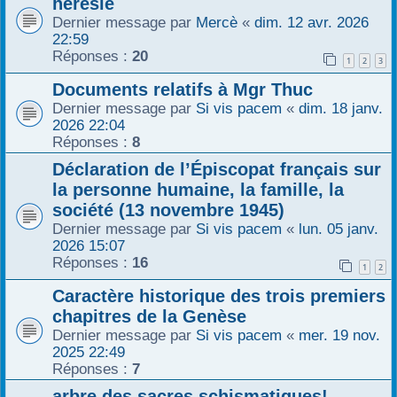
hérésie
r
Dernier message par
Mercè
«
dim. 12 avr. 2026
22:59
Réponses :
20
1
2
3
Documents relatifs à Mgr Thuc
Dernier message par
Si vis pacem
«
dim. 18 janv.
2026 22:04
Réponses :
8
Déclaration de l’Épiscopat français sur
la personne humaine, la famille, la
société (13 novembre 1945)
Dernier message par
Si vis pacem
«
lun. 05 janv.
2026 15:07
Réponses :
16
1
2
Caractère historique des trois premiers
chapitres de la Genèse
Dernier message par
Si vis pacem
«
mer. 19 nov.
2025 22:49
Réponses :
7
arbre des sacres schismatiques!