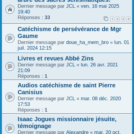
Dernier message par
JCL
«
ven. 16 mai 2025
19:40
Réponses :
33
1
2
3
4
Catéchisme de persévérance de Mgr
Gaume
Dernier message par
doue_ha_mem_bro
«
lun. 01
juil. 2024 12:15
Livres et revues Abbé Zins
Dernier message par
JCL
«
lun. 26 avr. 2021
21:09
Réponses :
1
Audios catéchisme de saint Pierre
Canisius
Dernier message par
JCL
«
mar. 08 déc. 2020
17:53
Réponses :
1
Isaac Jogues missionnaire jésuite,
témoignage
Dernier message par
Alexandre
«
mar. 20 oct.