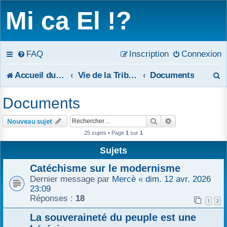
Mi ca El !?
FAQ
Inscription
Connexion
R
Accueil du forum
Vie de la Tribune
Documents
e
Documents
c
Rechercher
Recherche avanc
Nouveau sujet
h
25 sujets • Page
1
sur
1
e
Sujets
r
Catéchisme sur le modernisme
Dernier message par
Mercè
«
dim. 12 avr. 2026
c
23:09
Réponses :
18
1
2
h
La souveraineté du peuple est une
e