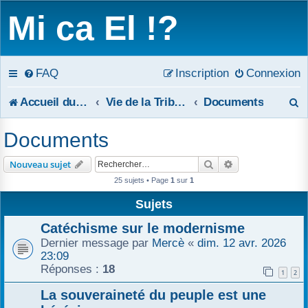
Mi ca El !?
FAQ
Inscription
Connexion
R
Accueil du forum
Vie de la Tribune
Documents
e
Documents
c
Rechercher
Recherche avanc
Nouveau sujet
h
25 sujets • Page
1
sur
1
e
Sujets
r
Catéchisme sur le modernisme
Dernier message par
Mercè
«
dim. 12 avr. 2026
c
23:09
Réponses :
18
1
2
h
La souveraineté du peuple est une
e