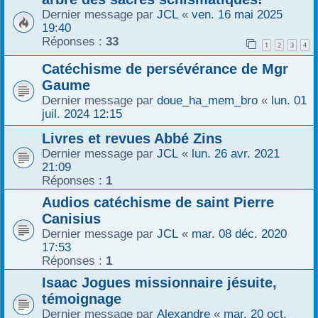
Dernier message par
JCL
«
ven. 16 mai 2025
19:40
Réponses :
33
1
2
3
4
Catéchisme de persévérance de Mgr
Gaume
Dernier message par
doue_ha_mem_bro
«
lun. 01
juil. 2024 12:15
Livres et revues Abbé Zins
Dernier message par
JCL
«
lun. 26 avr. 2021
21:09
Réponses :
1
Audios catéchisme de saint Pierre
Canisius
Dernier message par
JCL
«
mar. 08 déc. 2020
17:53
Réponses :
1
Isaac Jogues missionnaire jésuite,
témoignage
Dernier message par
Alexandre
«
mar. 20 oct.