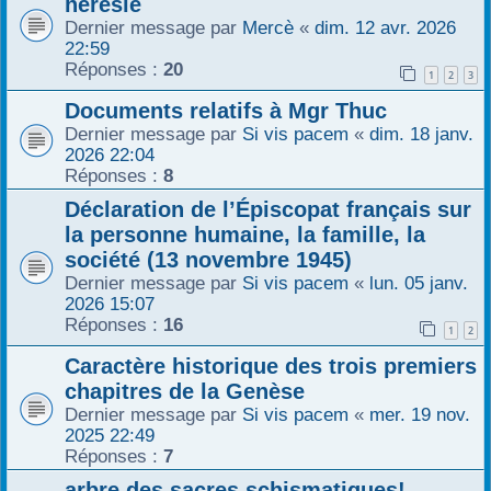
hérésie
r
Dernier message par
Mercè
«
dim. 12 avr. 2026
22:59
Réponses :
20
1
2
3
Documents relatifs à Mgr Thuc
Dernier message par
Si vis pacem
«
dim. 18 janv.
2026 22:04
Réponses :
8
Déclaration de l’Épiscopat français sur
la personne humaine, la famille, la
société (13 novembre 1945)
Dernier message par
Si vis pacem
«
lun. 05 janv.
2026 15:07
Réponses :
16
1
2
Caractère historique des trois premiers
chapitres de la Genèse
Dernier message par
Si vis pacem
«
mer. 19 nov.
2025 22:49
Réponses :
7
arbre des sacres schismatiques!