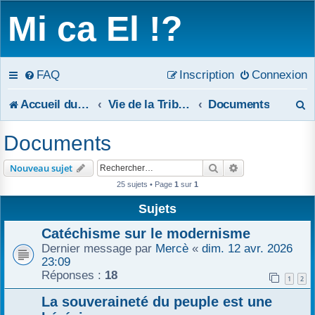
Mi ca El !?
FAQ
Inscription
Connexion
R
Accueil du forum
Vie de la Tribune
Documents
e
Documents
c
Rechercher
Recherche avanc
Nouveau sujet
h
25 sujets • Page
1
sur
1
e
Sujets
r
Catéchisme sur le modernisme
Dernier message par
Mercè
«
dim. 12 avr. 2026
c
23:09
Réponses :
18
1
2
h
La souveraineté du peuple est une
e