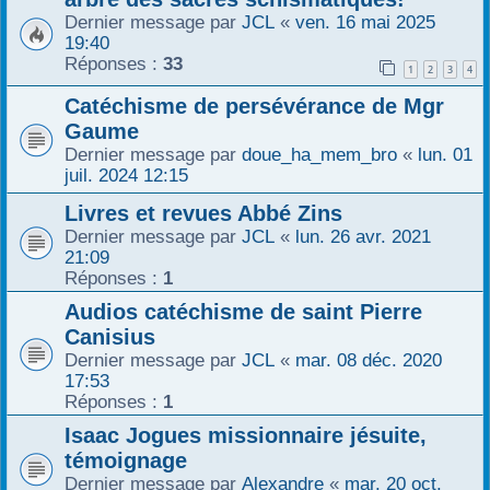
Dernier message par
JCL
«
ven. 16 mai 2025
19:40
Réponses :
33
1
2
3
4
Catéchisme de persévérance de Mgr
Gaume
Dernier message par
doue_ha_mem_bro
«
lun. 01
juil. 2024 12:15
Livres et revues Abbé Zins
Dernier message par
JCL
«
lun. 26 avr. 2021
21:09
Réponses :
1
Audios catéchisme de saint Pierre
Canisius
Dernier message par
JCL
«
mar. 08 déc. 2020
17:53
Réponses :
1
Isaac Jogues missionnaire jésuite,
témoignage
Dernier message par
Alexandre
«
mar. 20 oct.