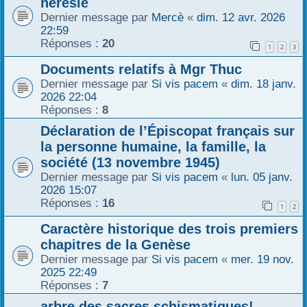
hérésie
r
Dernier message par
Mercè
«
dim. 12 avr. 2026
22:59
Réponses :
20
1
2
3
Documents relatifs à Mgr Thuc
Dernier message par
Si vis pacem
«
dim. 18 janv.
2026 22:04
Réponses :
8
Déclaration de l’Épiscopat français sur
la personne humaine, la famille, la
société (13 novembre 1945)
Dernier message par
Si vis pacem
«
lun. 05 janv.
2026 15:07
Réponses :
16
1
2
Caractère historique des trois premiers
chapitres de la Genèse
Dernier message par
Si vis pacem
«
mer. 19 nov.
2025 22:49
Réponses :
7
arbre des sacres schismatiques!