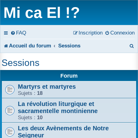
Mi ca El !?
FAQ
Inscription
Connexion
R
Accueil du forum
Sessions
e
Sessions
c
Forum
h
Martyrs et martyres
e
Sujets :
18
r
La révolution liturgique et
sacramentelle montinienne
c
Sujets :
10
h
Les deux Avènements de Notre
e
Seigneur