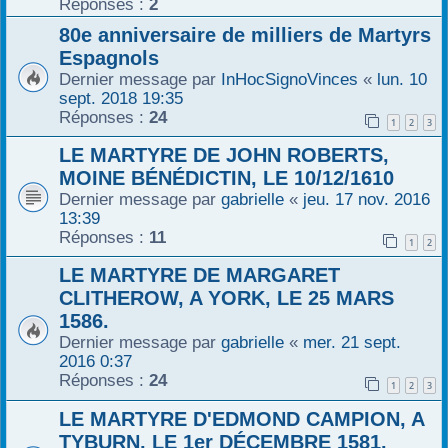
Réponses :
2
80e anniversaire de milliers de Martyrs
Espagnols
Dernier message par
InHocSignoVinces
«
lun. 10
sept. 2018 19:35
Réponses :
24
1
2
3
LE MARTYRE DE JOHN ROBERTS,
MOINE BÉNÉDICTIN, LE 10/12/1610
Dernier message par
gabrielle
«
jeu. 17 nov. 2016
13:39
Réponses :
11
1
2
LE MARTYRE DE MARGARET
CLITHEROW, A YORK, LE 25 MARS
1586.
Dernier message par
gabrielle
«
mer. 21 sept.
2016 0:37
Réponses :
24
1
2
3
LE MARTYRE D'EDMOND CAMPION, A
TYBURN, LE 1er DÉCEMBRE 1581.