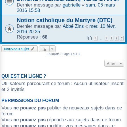
Dernier message par
gabrielle
«
sam. 05 mars
2016 15:58
Notion catholique du Martyre (DTC)
Dernier message par
Abbé Zins
«
mer. 10 févr.
2016 20:35
Réponses :
68
1
4
5
6
7
…
Nouveau sujet
18 sujets • Page
1
sur
1
Aller
QUI EST EN LIGNE ?
Utilisateurs parcourant ce forum : Aucun utilisateur inscrit
et 2 invités
PERMISSIONS DU FORUM
Vous
ne pouvez pas
publier de nouveaux sujets dans ce
forum
Vous
ne pouvez pas
répondre aux sujets dans ce forum
Vous
ne pouvez pas
modifier vos messages dans ce