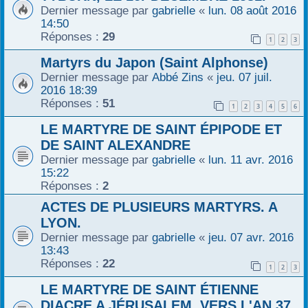
Dernier message par
gabrielle
«
lun. 08 août 2016
14:50
Réponses :
29
1
2
3
Martyrs du Japon (Saint Alphonse)
Dernier message par
Abbé Zins
«
jeu. 07 juil.
2016 18:39
Réponses :
51
1
2
3
4
5
6
LE MARTYRE DE SAINT ÉPIPODE ET
DE SAINT ALEXANDRE
Dernier message par
gabrielle
«
lun. 11 avr. 2016
15:22
Réponses :
2
ACTES DE PLUSIEURS MARTYRS. A
LYON.
Dernier message par
gabrielle
«
jeu. 07 avr. 2016
13:43
Réponses :
22
1
2
3
LE MARTYRE DE SAINT ÉTIENNE
DIACRE A JÉRUSALEM, VERS L'AN 37