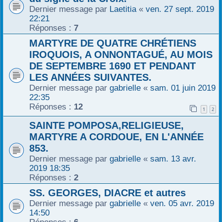
Dernier message par
Laetitia
«
ven. 27 sept. 2019
r
22:21
Réponses :
7
MARTYRE DE QUATRE CHRÉTIENS
IROQUOIS, A ONNONTAGUÉ, AU MOIS
DE SEPTEMBRE 1690 ET PENDANT
LES ANNÉES SUIVANTES.
Dernier message par
gabrielle
«
sam. 01 juin 2019
22:35
Réponses :
12
1
2
SAINTE POMPOSA,RELIGIEUSE,
MARTYRE A CORDOUE, EN L'ANNÉE
853.
Dernier message par
gabrielle
«
sam. 13 avr.
2019 18:35
Réponses :
2
SS. GEORGES, DIACRE et autres
Dernier message par
gabrielle
«
ven. 05 avr. 2019
14:50