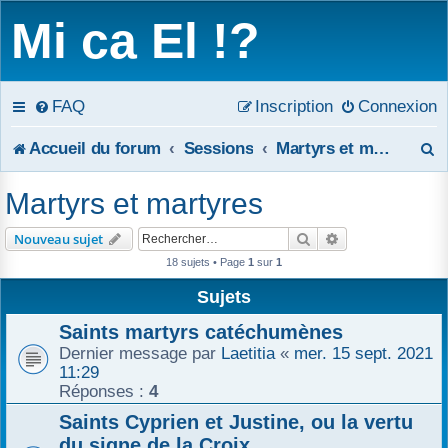
Mi ca El !?
FAQ
Inscription
Connexion
R
Accueil du forum
Sessions
Martyrs et martyres
e
Martyrs et martyres
c
Rechercher
Recherche avanc
Nouveau sujet
h
18 sujets • Page
1
sur
1
e
Sujets
r
Saints martyrs catéchumènes
Dernier message par
Laetitia
«
mer. 15 sept. 2021
c
11:29
Réponses :
4
h
Saints Cyprien et Justine, ou la vertu
e
du signe de la Croix.