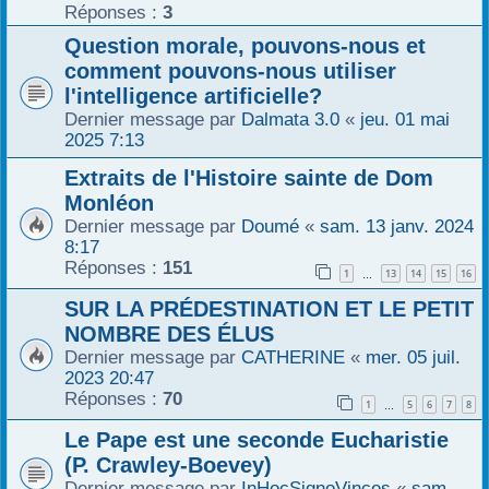
Réponses :
3
r
Question morale, pouvons-nous et
comment pouvons-nous utiliser
l'intelligence artificielle?
Dernier message par
Dalmata 3.0
«
jeu. 01 mai
2025 7:13
Extraits de l'Histoire sainte de Dom
Monléon
Dernier message par
Doumé
«
sam. 13 janv. 2024
8:17
Réponses :
151
1
13
14
15
16
…
SUR LA PRÉDESTINATION ET LE PETIT
NOMBRE DES ÉLUS
Dernier message par
CATHERINE
«
mer. 05 juil.
2023 20:47
Réponses :
70
1
5
6
7
8
…
Le Pape est une seconde Eucharistie
(P. Crawley-Boevey)
Dernier message par
InHocSignoVinces
«
sam.