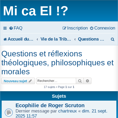
Mi ca El !?
FAQ
Inscription
Connexion
R
Accueil du forum
Vie de la Tribune
Questions et réflexions théologiques, philosophiques et morales
e
Questions et réflexions
c
théologiques, philosophiques et
h
morales
e
Rechercher
Recherche avanc
Nouveau sujet
r
17 sujets • Page
1
sur
1
c
Sujets
Ecophilie de Roger Scruton
h
Dernier message par
chartreux
«
dim. 21 sept.
e
2025 11:57