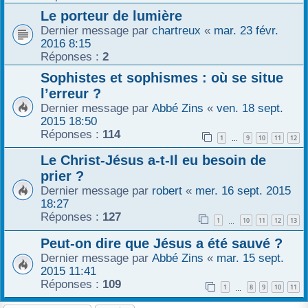
Le porteur de lumière
Dernier message par
chartreux
«
mar. 23 févr.
2016 8:15
Réponses :
2
Sophistes et sophismes : où se situe
l’erreur ?
Dernier message par
Abbé Zins
«
ven. 18 sept.
2015 18:50
Réponses :
114
1
9
10
11
12
…
Le Christ-Jésus a-t-Il eu besoin de
prier ?
Dernier message par
robert
«
mer. 16 sept. 2015
18:27
Réponses :
127
1
10
11
12
13
…
Peut-on dire que Jésus a été sauvé ?
Dernier message par
Abbé Zins
«
mar. 15 sept.
2015 11:41
Réponses :
109
1
8
9
10
11
…