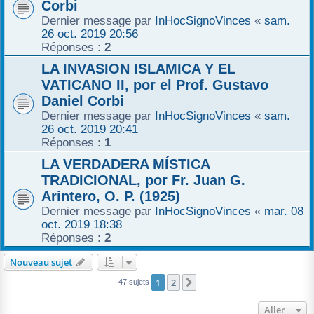
Corbi
Dernier message par
InHocSignoVinces
«
sam.
26 oct. 2019 20:56
Réponses :
2
LA INVASION ISLAMICA Y EL
VATICANO II, por el Prof. Gustavo
Daniel Corbi
Dernier message par
InHocSignoVinces
«
sam.
26 oct. 2019 20:41
Réponses :
1
LA VERDADERA MÍSTICA
TRADICIONAL, por Fr. Juan G.
Arintero, O. P. (1925)
Dernier message par
InHocSignoVinces
«
mar. 08
oct. 2019 18:38
Réponses :
2
Nouveau sujet
1
2
Suivant
47 sujets
Aller