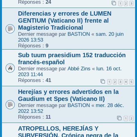
Réponses :
24
1
2
3
r
Diferencias y errores de LUMEN
GENTIUM (Vaticano II) frente al
Magisterio Tradicional
Dernier message par
BASTION
«
sam. 20 juin
2026 13:53
Réponses :
9
Sub tuum praesidium 152 traducción
francés-español
Dernier message par
Abbé Zins
«
lun. 16 oct.
2023 11:44
Réponses :
41
1
2
3
4
5
Herejías y errores advertidos en la
Gaudium et Spes (Vaticano II)
Dernier message par
BASTION
«
mer. 28 déc.
2022 13:52
Réponses :
11
1
2
ATROPELLOS, HEREJÍAS Y
SUBVERSIÓN. Crónica negra de la