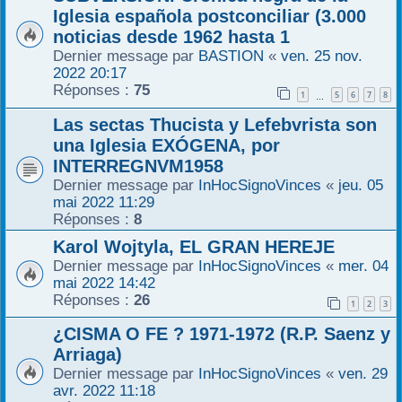
Iglesia española postconciliar (3.000
noticias desde 1962 hasta 1
Dernier message par
BASTION
«
ven. 25 nov.
2022 20:17
Réponses :
75
1
5
6
7
8
…
Las sectas Thucista y Lefebvrista son
una Iglesia EXÓGENA, por
INTERREGNVM1958
Dernier message par
InHocSignoVinces
«
jeu. 05
mai 2022 11:29
Réponses :
8
Karol Wojtyla, EL GRAN HEREJE
Dernier message par
InHocSignoVinces
«
mer. 04
mai 2022 14:42
Réponses :
26
1
2
3
¿CISMA O FE ? 1971-1972 (R.P. Saenz y
Arriaga)
Dernier message par
InHocSignoVinces
«
ven. 29
avr. 2022 11:18