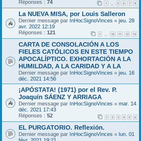
Réponses :
74
1
5
6
7
8
…
La NUEVA MISA, por Louis Salleron
Dernier message par
InHocSignoVinces
«
jeu. 28
avr. 2022 12:19
Réponses :
121
1
10
11
12
13
…
CARTA DE CONSOLACIÓN A LOS
FIELES CATÓLICOS EN ESTE TIEMPO
APOCALÍPTICO. EXHORTACIÓN A LA
HUMILDAD, A LA CARIDAD Y A LA
Dernier message par
InHocSignoVinces
«
jeu. 16
déc. 2021 14:56
¡APÓSTATA! (1971) por el Rev. P.
Joaquín SÁENZ Y ARRIAGA
Dernier message par
InHocSignoVinces
«
mar. 14
déc. 2021 17:43
Réponses :
52
1
2
3
4
5
6
EL PURGATORIO. Reflexión.
Dernier message par
InHocSignoVinces
«
lun. 01
févr. 2021 19:21