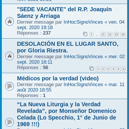
"SEDE VACANTE" del R.P. Joaquín
Sáenz y Arriaga
Dernier message par
InHocSignoVinces
«
ven. 04
sept. 2020 19:18
Réponses :
237
1
21
22
23
24
…
DESOLACIÓN EN EL LUGAR SANTO,
por Gloria Riestra.
Dernier message par
InHocSignoVinces
«
mer. 02
sept. 2020 18:11
Réponses :
56
1
2
3
4
5
6
Médicos por la verdad (video)
Dernier message par
InHocSignoVinces
«
mar. 11
août 2020 18:55
Réponses :
1
“La Nueva Liturgia y la Verdad
Revelada”, por Monseñor Domenico
Celada (Lo Specchio, 1° de Junio de
1969 !!!)