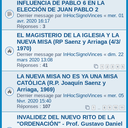
INFLUENCIA DE PABLO 6 EN LA
ELECCIÓN DE JUAN PABLO 2
Dernier message par
InHocSignoVinces
«
mer. 01
avr. 2020 16:17
Réponses :
3
EL MAGISTERIO DE LA IGLESIA Y LA
NUEVA MISA (RP Saenz y Arriaga (4/3/
1970)
Dernier message par
InHocSignoVinces
«
dim. 22
mars 2020 13:08
Réponses :
41
1
2
3
4
5
LA NUEVA MISA NO ES YA UNA MISA
CATÓLICA (R.P. Joaquín Saenz y
Arriaga, 1969)
Dernier message par
InHocSignoVinces
«
mer. 05
févr. 2020 15:40
Réponses :
107
1
8
9
10
11
…
INVALIDEZ DEL NUEVO RITO DE LA
"ORDENACIÓN" - Prof. Gustavo Daniel