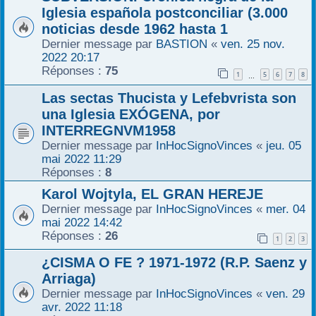
Iglesia española postconciliar (3.000
noticias desde 1962 hasta 1
Dernier message par
BASTION
«
ven. 25 nov.
2022 20:17
Réponses :
75
1
5
6
7
8
…
Las sectas Thucista y Lefebvrista son
una Iglesia EXÓGENA, por
INTERREGNVM1958
Dernier message par
InHocSignoVinces
«
jeu. 05
mai 2022 11:29
Réponses :
8
Karol Wojtyla, EL GRAN HEREJE
Dernier message par
InHocSignoVinces
«
mer. 04
mai 2022 14:42
Réponses :
26
1
2
3
¿CISMA O FE ? 1971-1972 (R.P. Saenz y
Arriaga)
Dernier message par
InHocSignoVinces
«
ven. 29
avr. 2022 11:18