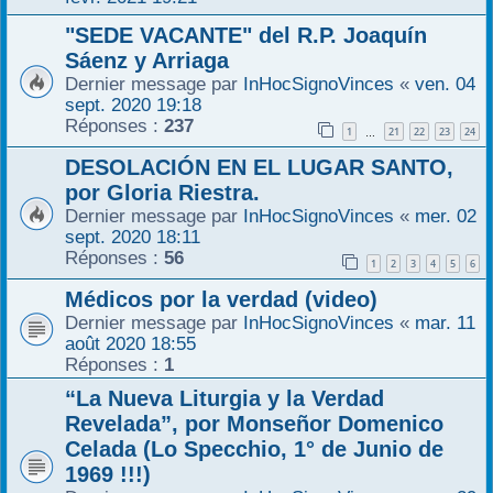
"SEDE VACANTE" del R.P. Joaquín
Sáenz y Arriaga
Dernier message par
InHocSignoVinces
«
ven. 04
sept. 2020 19:18
Réponses :
237
1
21
22
23
24
…
DESOLACIÓN EN EL LUGAR SANTO,
por Gloria Riestra.
Dernier message par
InHocSignoVinces
«
mer. 02
sept. 2020 18:11
Réponses :
56
1
2
3
4
5
6
Médicos por la verdad (video)
Dernier message par
InHocSignoVinces
«
mar. 11
août 2020 18:55
Réponses :
1
“La Nueva Liturgia y la Verdad
Revelada”, por Monseñor Domenico
Celada (Lo Specchio, 1° de Junio de
1969 !!!)