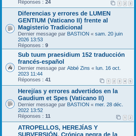
Réponses :
24
1
2
3
r
Diferencias y errores de LUMEN
GENTIUM (Vaticano II) frente al
Magisterio Tradicional
Dernier message par
BASTION
«
sam. 20 juin
2026 13:53
Réponses :
9
Sub tuum praesidium 152 traducción
francés-español
Dernier message par
Abbé Zins
«
lun. 16 oct.
2023 11:44
Réponses :
41
1
2
3
4
5
Herejías y errores advertidos en la
Gaudium et Spes (Vaticano II)
Dernier message par
BASTION
«
mer. 28 déc.
2022 13:52
Réponses :
11
1
2
ATROPELLOS, HEREJÍAS Y
SUBVERSIÓN. Crónica negra de la