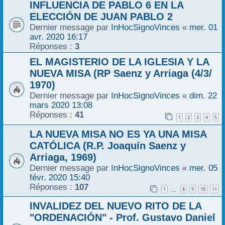
INFLUENCIA DE PABLO 6 EN LA
ELECCIÓN DE JUAN PABLO 2
Dernier message par
InHocSignoVinces
«
mer. 01
avr. 2020 16:17
Réponses :
3
EL MAGISTERIO DE LA IGLESIA Y LA
NUEVA MISA (RP Saenz y Arriaga (4/3/
1970)
Dernier message par
InHocSignoVinces
«
dim. 22
mars 2020 13:08
Réponses :
41
1
2
3
4
5
LA NUEVA MISA NO ES YA UNA MISA
CATÓLICA (R.P. Joaquín Saenz y
Arriaga, 1969)
Dernier message par
InHocSignoVinces
«
mer. 05
févr. 2020 15:40
Réponses :
107
1
8
9
10
11
…
INVALIDEZ DEL NUEVO RITO DE LA
"ORDENACIÓN" - Prof. Gustavo Daniel