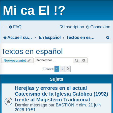
Mi ca El !?
FAQ
Inscription
Connexion
R
Accueil du forum
En Español
Textos en español
e
Textos en español
c
Rechercher
Recherche avanc
Nouveau sujet
h
1
2
Suivant
47 sujets
e
Sujets
r
Herejías y errores en el actual
c
Catecismo de la Iglesia Católica (1992)
frente al Magisterio Tradicional
h
Dernier message par
BASTION
«
dim. 21 juin
2026 10:51
e