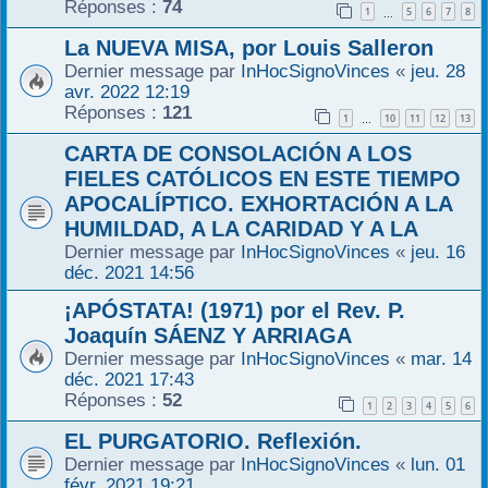
Réponses :
74
1
5
6
7
8
…
La NUEVA MISA, por Louis Salleron
Dernier message par
InHocSignoVinces
«
jeu. 28
avr. 2022 12:19
Réponses :
121
1
10
11
12
13
…
CARTA DE CONSOLACIÓN A LOS
FIELES CATÓLICOS EN ESTE TIEMPO
APOCALÍPTICO. EXHORTACIÓN A LA
HUMILDAD, A LA CARIDAD Y A LA
Dernier message par
InHocSignoVinces
«
jeu. 16
déc. 2021 14:56
¡APÓSTATA! (1971) por el Rev. P.
Joaquín SÁENZ Y ARRIAGA
Dernier message par
InHocSignoVinces
«
mar. 14
déc. 2021 17:43
Réponses :
52
1
2
3
4
5
6
EL PURGATORIO. Reflexión.
Dernier message par
InHocSignoVinces
«
lun. 01
févr. 2021 19:21