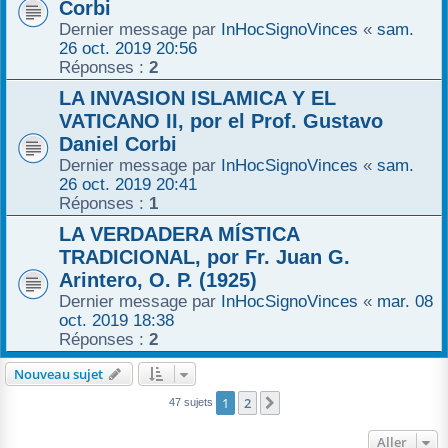
Corbi
Dernier message par
InHocSignoVinces
«
sam.
26 oct. 2019 20:56
Réponses :
2
LA INVASION ISLAMICA Y EL
VATICANO II, por el Prof. Gustavo
Daniel Corbi
Dernier message par
InHocSignoVinces
«
sam.
26 oct. 2019 20:41
Réponses :
1
LA VERDADERA MÍSTICA
TRADICIONAL, por Fr. Juan G.
Arintero, O. P. (1925)
Dernier message par
InHocSignoVinces
«
mar. 08
oct. 2019 18:38
Réponses :
2
Nouveau sujet
1
2
Suivant
47 sujets
Aller