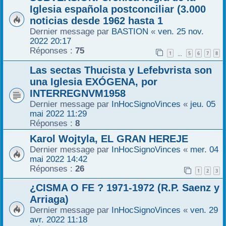
Iglesia española postconciliar (3.000
noticias desde 1962 hasta 1
Dernier message par
BASTION
«
ven. 25 nov.
2022 20:17
Réponses :
75
1
5
6
7
8
…
Las sectas Thucista y Lefebvrista son
una Iglesia EXÓGENA, por
INTERREGNVM1958
Dernier message par
InHocSignoVinces
«
jeu. 05
mai 2022 11:29
Réponses :
8
Karol Wojtyla, EL GRAN HEREJE
Dernier message par
InHocSignoVinces
«
mer. 04
mai 2022 14:42
Réponses :
26
1
2
3
¿CISMA O FE ? 1971-1972 (R.P. Saenz y
Arriaga)
Dernier message par
InHocSignoVinces
«
ven. 29
avr. 2022 11:18