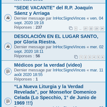
"SEDE VACANTE" del R.P. Joaquín
Sáenz y Arriaga
Dernier message par
InHocSignoVinces
«
ven. 04
sept. 2020 19:18
Réponses :
237
1
21
22
23
24
…
DESOLACIÓN EN EL LUGAR SANTO,
por Gloria Riestra.
Dernier message par
InHocSignoVinces
«
mer. 02
sept. 2020 18:11
Réponses :
56
1
2
3
4
5
6
Médicos por la verdad (video)
Dernier message par
InHocSignoVinces
«
mar. 11
août 2020 18:55
Réponses :
1
“La Nueva Liturgia y la Verdad
Revelada”, por Monseñor Domenico
Celada (Lo Specchio, 1° de Junio de
1969 !!!)