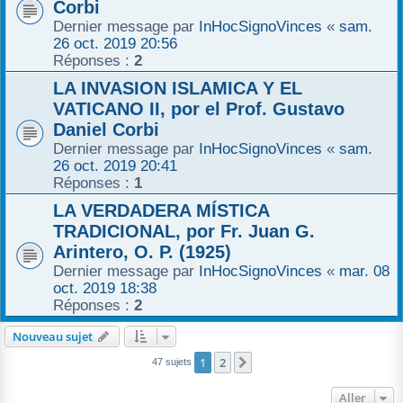
Corbi
Dernier message par
InHocSignoVinces
«
sam.
26 oct. 2019 20:56
Réponses :
2
LA INVASION ISLAMICA Y EL
VATICANO II, por el Prof. Gustavo
Daniel Corbi
Dernier message par
InHocSignoVinces
«
sam.
26 oct. 2019 20:41
Réponses :
1
LA VERDADERA MÍSTICA
TRADICIONAL, por Fr. Juan G.
Arintero, O. P. (1925)
Dernier message par
InHocSignoVinces
«
mar. 08
oct. 2019 18:38
Réponses :
2
Nouveau sujet
1
2
Suivant
47 sujets
Aller