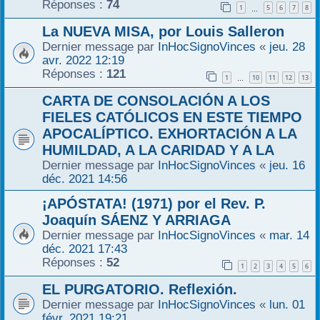
Réponses :
74
1
5
6
7
8
…
La NUEVA MISA, por Louis Salleron
Dernier message par
InHocSignoVinces
«
jeu. 28
avr. 2022 12:19
Réponses :
121
1
10
11
12
13
…
CARTA DE CONSOLACIÓN A LOS
FIELES CATÓLICOS EN ESTE TIEMPO
APOCALÍPTICO. EXHORTACIÓN A LA
HUMILDAD, A LA CARIDAD Y A LA
Dernier message par
InHocSignoVinces
«
jeu. 16
déc. 2021 14:56
¡APÓSTATA! (1971) por el Rev. P.
Joaquín SÁENZ Y ARRIAGA
Dernier message par
InHocSignoVinces
«
mar. 14
déc. 2021 17:43
Réponses :
52
1
2
3
4
5
6
EL PURGATORIO. Reflexión.
Dernier message par
InHocSignoVinces
«
lun. 01
févr. 2021 19:21