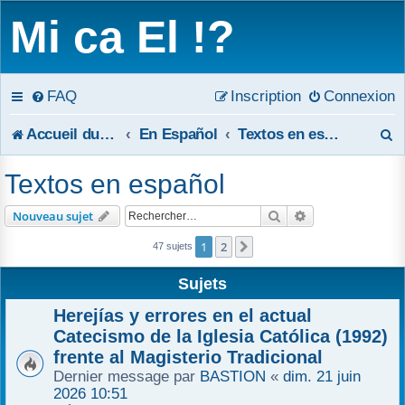
Mi ca El !?
FAQ
Inscription
Connexion
R
Accueil du forum
En Español
Textos en español
e
Textos en español
c
Rechercher
Recherche avanc
Nouveau sujet
h
1
2
Suivant
47 sujets
e
Sujets
r
Herejías y errores en el actual
c
Catecismo de la Iglesia Católica (1992)
frente al Magisterio Tradicional
h
Dernier message par
BASTION
«
dim. 21 juin
2026 10:51
e