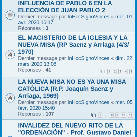
INFLUENCIA DE PABLO 6 EN LA
ELECCIÓN DE JUAN PABLO 2
Dernier message par
InHocSignoVinces
«
mer. 01
avr. 2020 16:17
Réponses :
3
EL MAGISTERIO DE LA IGLESIA Y LA
NUEVA MISA (RP Saenz y Arriaga (4/3/
1970)
Dernier message par
InHocSignoVinces
«
dim. 22
mars 2020 13:08
Réponses :
41
1
2
3
4
5
LA NUEVA MISA NO ES YA UNA MISA
CATÓLICA (R.P. Joaquín Saenz y
Arriaga, 1969)
Dernier message par
InHocSignoVinces
«
mer. 05
févr. 2020 15:40
Réponses :
107
1
8
9
10
11
…
INVALIDEZ DEL NUEVO RITO DE LA
"ORDENACIÓN" - Prof. Gustavo Daniel