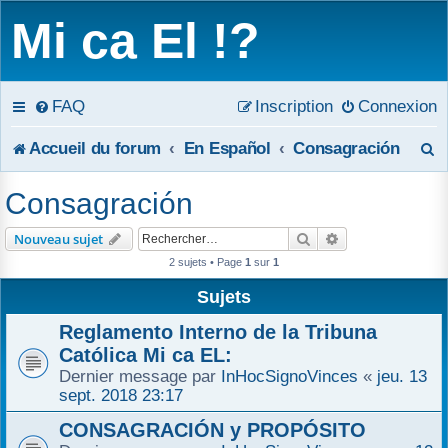
Mi ca El !?
FAQ
Inscription
Connexion
R
Accueil du forum
En Español
Consagración
e
Consagración
c
Rechercher
Recherche avanc
Nouveau sujet
h
2 sujets • Page
1
sur
1
e
Sujets
r
Reglamento Interno de la Tribuna
Católica Mi ca EL:
c
Dernier message par
InHocSignoVinces
«
jeu. 13
sept. 2018 23:17
h
CONSAGRACIÓN y PROPÓSITO
e