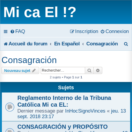
Mi ca El !?
FAQ
Inscription
Connexion
R
Accueil du forum
En Español
Consagración
e
Consagración
c
Rechercher
Recherche avanc
Nouveau sujet
h
2 sujets • Page
1
sur
1
e
Sujets
r
Reglamento Interno de la Tribuna
Católica Mi ca EL:
c
Dernier message par
InHocSignoVinces
«
jeu. 13
sept. 2018 23:17
h
CONSAGRACIÓN y PROPÓSITO
e