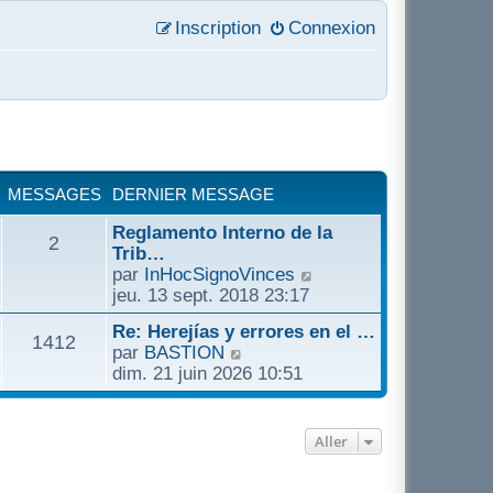
Inscription
Connexion
MESSAGES
DERNIER MESSAGE
Reglamento Interno de la
2
Trib…
C
par
InHocSignoVinces
o
jeu. 13 sept. 2018 23:17
n
Re: Herejías y errores en el …
s
1412
C
par
BASTION
u
o
dim. 21 juin 2026 10:51
l
n
t
s
e
u
r
Aller
l
l
t
e