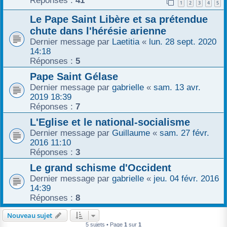
Réponses :
41
1
2
3
4
5
r
Le Pape Saint Libère et sa prétendue
chute dans l'hérésie arienne
Dernier message par
Laetitia
«
lun. 28 sept. 2020
14:18
Réponses :
5
Pape Saint Gélase
Dernier message par
gabrielle
«
sam. 13 avr.
2019 18:39
Réponses :
7
L'Eglise et le national-socialisme
Dernier message par
Guillaume
«
sam. 27 févr.
2016 11:10
Réponses :
3
Le grand schisme d'Occident
Dernier message par
gabrielle
«
jeu. 04 févr. 2016
14:39
Réponses :
8
Nouveau sujet
5 sujets • Page
1
sur
1