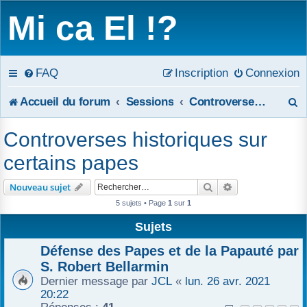
Mi ca El !?
FAQ
Inscription
Connexion
R
Accueil du forum
Sessions
Controverses historiques sur certains papes
e
Controverses historiques sur
c
certains papes
h
Rechercher
Recherche avanc
Nouveau sujet
e
5 sujets • Page
1
sur
1
r
Sujets
c
Défense des Papes et de la Papauté par
S. Robert Bellarmin
h
Dernier message par
JCL
«
lun. 26 avr. 2021
20:22
e