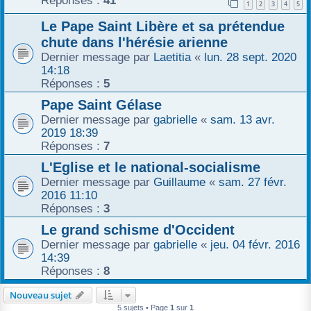
Réponses :
41
1
2
3
4
5
r
Le Pape Saint Libère et sa prétendue
chute dans l'hérésie arienne
Dernier message par
Laetitia
«
lun. 28 sept. 2020
14:18
Réponses :
5
Pape Saint Gélase
Dernier message par
gabrielle
«
sam. 13 avr.
2019 18:39
Réponses :
7
L'Eglise et le national-socialisme
Dernier message par
Guillaume
«
sam. 27 févr.
2016 11:10
Réponses :
3
Le grand schisme d'Occident
Dernier message par
gabrielle
«
jeu. 04 févr. 2016
14:39
Réponses :
8
Nouveau sujet
5 sujets • Page
1
sur
1