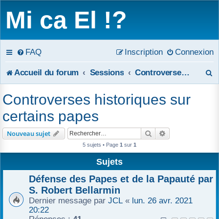
Mi ca El !?
FAQ
Inscription
Connexion
R
Accueil du forum
Sessions
Controverses historiques sur certains papes
e
Controverses historiques sur
c
certains papes
h
Rechercher
Recherche avanc
Nouveau sujet
e
5 sujets • Page
1
sur
1
r
Sujets
c
Défense des Papes et de la Papauté par
S. Robert Bellarmin
h
Dernier message par
JCL
«
lun. 26 avr. 2021
20:22
e