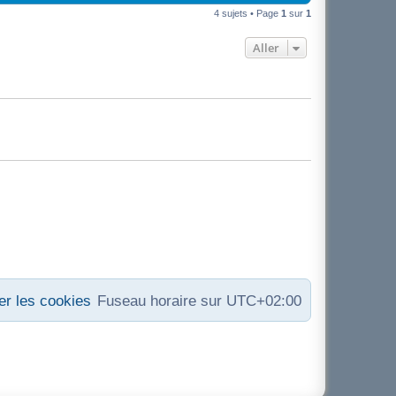
e
e
u
g
n
4 sujets • Page
1
sur
1
s
r
s
e
i
s
m
e
Aller
e
a
e
r
g
s
s
m
e
s
e
a
s
g
s
e
a
g
e
r les cookies
Fuseau horaire sur
UTC+02:00