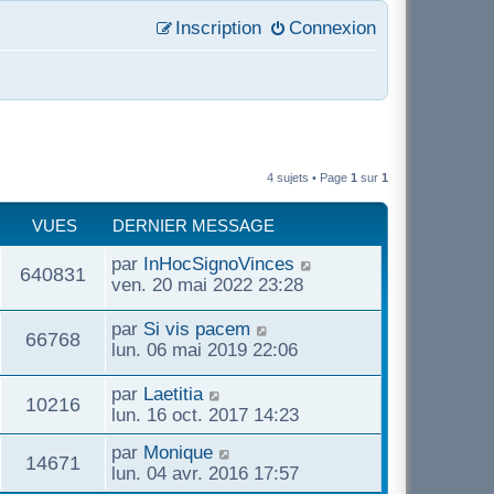
Inscription
Connexion
4 sujets • Page
1
sur
1
VUES
DERNIER MESSAGE
D
par
InHocSignoVinces
V
640831
e
ven. 20 mai 2022 23:28
r
u
n
D
par
Si vis pacem
V
66768
i
e
lun. 06 mai 2019 22:06
e
e
r
u
r
n
D
par
Laetitia
s
V
10216
m
i
e
lun. 16 oct. 2017 14:23
e
e
e
r
u
s
D
par
Monique
r
n
V
14671
s
s
e
lun. 04 avr. 2016 17:57
m
i
e
a
r