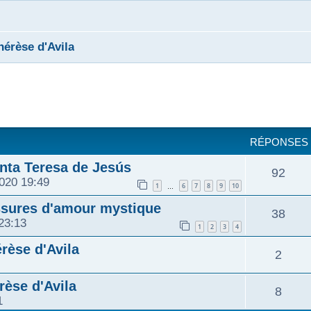
hérèse d'Avila
cher
cherche avancée
RÉPONSES
ta Teresa de Jesús
R
92
2020 19:49
1
6
7
8
9
10
…
é
essures d'amour mystique
R
38
23:13
p
1
2
3
4
é
rèse d'Avila
o
R
2
p
n
é
rèse d'Avila
R
8
o
1
s
p