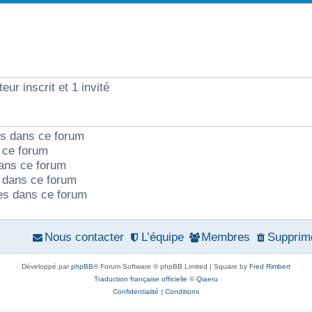
é
n
e
o
p
s
s
n
o
e
s
eur inscrit et 1 invité
n
s
e
s
s
ts dans ce forum
e
 ce forum
ans ce forum
s
dans ce forum
tes dans ce forum
Nous contacter
L’équipe
Membres
Supprime
Développé par
phpBB
® Forum Software © phpBB Limited | Square by
Fred Rimbert
Traduction française officielle
©
Qiaeru
Confidentialité
|
Conditions