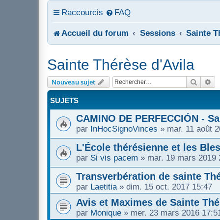
Raccourcis
FAQ
Accueil du forum
Sessions
Sainte T
Sainte Thérèse d'Avila
Recher
Re
Nouveau sujet
SUJETS
CAMINO DE PERFECCIÓN - San
par
InHocSignoVinces
»
mar. 11 août 
L'École thérésienne et les Bl
par
Si vis pacem
»
mar. 19 mars 2019 
Transverbération de sainte Thé
par
Laetitia
»
dim. 15 oct. 2017 15:47
Avis et Maximes de Sainte Thé
par
Monique
»
mer. 23 mars 2016 17:5