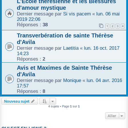
L'École thérésienne et les Blessures
r
d'amour mystique
Dernier message par
Si vis pacem
«
lun. 06 mai
2019 22:06
Réponses :
38
1
2
3
4
Transverbération de sainte Thérèse
d'Avila
Dernier message par
Laetitia
«
lun. 16 oct. 2017
14:23
Réponses :
2
Avis et Maximes de Sainte Thérèse
d'Avila
Dernier message par
Monique
«
lun. 04 avr. 2016
17:57
Réponses :
8
Nouveau sujet
4 sujets • Page
1
sur
1
Aller