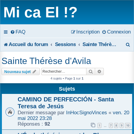
Mi ca El !?
FAQ
Inscription
Connexion
R
Accueil du forum
Sessions
Sainte Thérèse d'Avila
e
Sainte Thérèse d'Avila
c
Rechercher
Recherche avanc
Nouveau sujet
h
4 sujets • Page
1
sur
1
e
Sujets
r
CAMINO DE PERFECCIÓN - Santa
Teresa de Jesús
c
Dernier message par
InHocSignoVinces
«
ven. 20
mai 2022 23:28
h
Réponses :
92
1
7
8
9
10
…
e