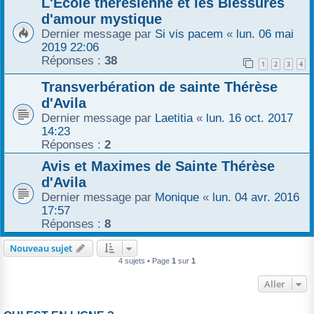
L'École thérésienne et les Blessures
r
d'amour mystique
Dernier message par
Si vis pacem
«
lun. 06 mai
2019 22:06
Réponses :
38
1
2
3
4
Transverbération de sainte Thérèse
d'Avila
Dernier message par
Laetitia
«
lun. 16 oct. 2017
14:23
Réponses :
2
Avis et Maximes de Sainte Thérèse
d'Avila
Dernier message par
Monique
«
lun. 04 avr. 2016
17:57
Réponses :
8
Nouveau sujet
4 sujets • Page
1
sur
1
Aller