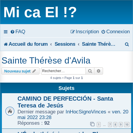
Mi ca El !?
FAQ
Inscription
Connexion
R
Accueil du forum
Sessions
Sainte Thérèse d'Avila
e
Sainte Thérèse d'Avila
c
Rechercher
Recherche avanc
Nouveau sujet
h
4 sujets • Page
1
sur
1
e
Sujets
r
CAMINO DE PERFECCIÓN - Santa
Teresa de Jesús
c
Dernier message par
InHocSignoVinces
«
ven. 20
mai 2022 23:28
h
Réponses :
92
1
7
8
9
10
…
e