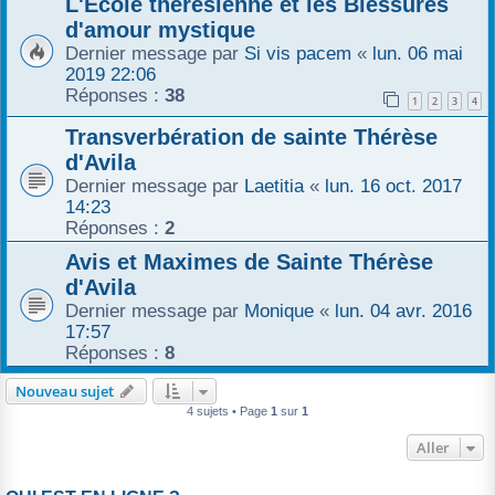
L'École thérésienne et les Blessures
r
d'amour mystique
Dernier message par
Si vis pacem
«
lun. 06 mai
2019 22:06
Réponses :
38
1
2
3
4
Transverbération de sainte Thérèse
d'Avila
Dernier message par
Laetitia
«
lun. 16 oct. 2017
14:23
Réponses :
2
Avis et Maximes de Sainte Thérèse
d'Avila
Dernier message par
Monique
«
lun. 04 avr. 2016
17:57
Réponses :
8
Nouveau sujet
4 sujets • Page
1
sur
1
Aller