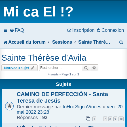
Mi ca El !?
FAQ
Inscription
Connexion
R
Accueil du forum
Sessions
Sainte Thérèse d'Avila
e
Sainte Thérèse d'Avila
c
Rechercher
Recherche avanc
Nouveau sujet
h
4 sujets • Page
1
sur
1
e
Sujets
r
CAMINO DE PERFECCIÓN - Santa
Teresa de Jesús
c
Dernier message par
InHocSignoVinces
«
ven. 20
mai 2022 23:28
h
Réponses :
92
1
7
8
9
10
…
e