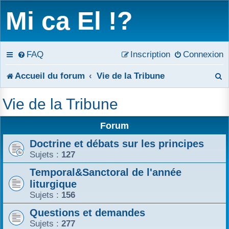
Mi ca El !?
FAQ
Inscription
Connexion
R
Accueil du forum
Vie de la Tribune
e
Vie de la Tribune
c
Forum
h
Doctrine et débats sur les principes
e
Sujets :
127
r
Temporal&Sanctoral de l'année
liturgique
c
Sujets :
156
h
Questions et demandes
e
Sujets :
277