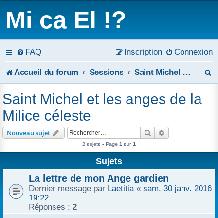
Mi ca El !?
FAQ
Inscription
Connexion
R
Accueil du forum
Sessions
Saint Michel et les anges de la Milice céleste
e
Saint Michel et les anges de la
c
Milice céleste
h
Rechercher
Recherche avanc
Nouveau sujet
e
2 sujets • Page
1
sur
1
r
Sujets
c
La lettre de mon Ange gardien
Dernier message par
Laetitia
«
sam. 30 janv. 2016
h
19:22
Réponses :
2
e