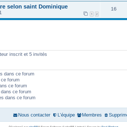
n
é
ire selon saint Dominique
o
R
16
e
1
s
p
1
2
n
é
s
e
o
s
p
s
n
e
o
s
s
n
eur inscrit et 5 invités
e
s
s
ts dans ce forum
e
 ce forum
ans ce forum
s
dans ce forum
tes dans ce forum
Nous contacter
L’équipe
Membres
Supprime
Développé par
phpBB
® Forum Software © phpBB Limited | Square by
Fred Rimbert