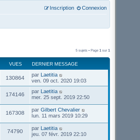
Inscription
Connexion
5 sujets • Page
1
sur
1
VUES
DERNIER MESSAGE
D
par
Laetitia
V
130864
e
ven. 09 oct. 2020 19:03
r
u
D
par
Laetitia
n
V
174146
e
mer. 25 sept. 2019 22:50
i
e
r
e
u
n
D
par
Gilbert Chevalier
r
V
167308
s
i
e
lun. 11 mars 2019 10:29
m
e
e
r
e
u
r
n
s
D
par
Laetitia
s
V
74790
m
i
s
e
jeu. 07 févr. 2019 22:10
e
e
e
a
r