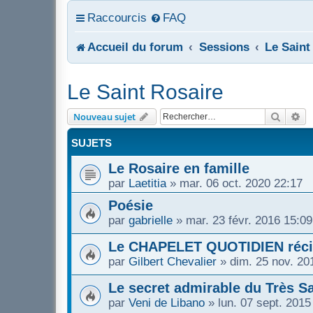
Raccourcis
FAQ
Accueil du forum
Sessions
Le Saint
Le Saint Rosaire
Recher
Re
Nouveau sujet
SUJETS
Le Rosaire en famille
par
Laetitia
»
mar. 06 oct. 2020 22:17
Poésie
par
gabrielle
»
mar. 23 févr. 2016 15:09
Le CHAPELET QUOTIDIEN récit
par
Gilbert Chevalier
»
dim. 25 nov. 20
Le secret admirable du Très Sa
par
Veni de Libano
»
lun. 07 sept. 2015