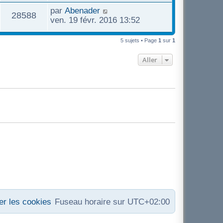
u
s
r
g
n
D
par
Abenader
s
V
28588
s
m
e
i
e
ven. 19 févr. 2016 13:52
e
a
e
e
r
u
g
s
r
n
5 sujets • Page
1
sur
1
s
e
s
m
i
e
a
e
e
Aller
g
s
r
s
e
s
m
a
e
g
s
e
s
a
g
e
r les cookies
Fuseau horaire sur
UTC+02:00