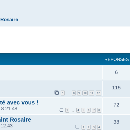
 Rosaire
cher
cherche avancée
RÉPONSES
R
6
é
R
115
1
8
9
10
11
12
p
…
é
é avec vous !
R
72
o
18 21:48
p
1
4
5
6
7
8
…
é
n
int Rosaire
o
R
38
 12:43
p
1
2
3
4
s