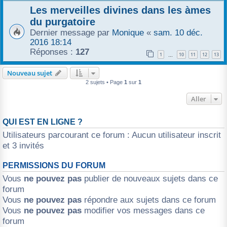
Les merveilles divines dans les àmes
r
du purgatoire
Dernier message par
Monique
«
sam. 10 déc.
2016 18:14
Réponses :
127
1
10
11
12
13
…
Nouveau sujet
2 sujets • Page
1
sur
1
Aller
QUI EST EN LIGNE ?
Utilisateurs parcourant ce forum : Aucun utilisateur inscrit
et 3 invités
PERMISSIONS DU FORUM
Vous
ne pouvez pas
publier de nouveaux sujets dans ce
forum
Vous
ne pouvez pas
répondre aux sujets dans ce forum
Vous
ne pouvez pas
modifier vos messages dans ce
forum