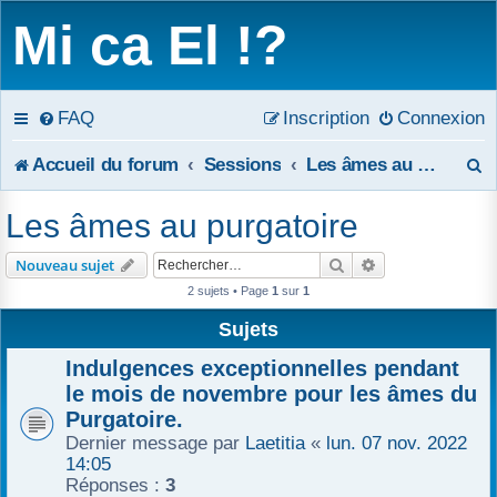
Mi ca El !?
FAQ
Inscription
Connexion
R
Accueil du forum
Sessions
Les âmes au purgatoire
e
Les âmes au purgatoire
c
Rechercher
Recherche avanc
Nouveau sujet
h
2 sujets • Page
1
sur
1
e
Sujets
r
Indulgences exceptionnelles pendant
le mois de novembre pour les âmes du
c
Purgatoire.
Dernier message par
Laetitia
«
lun. 07 nov. 2022
h
14:05
e
Réponses :
3