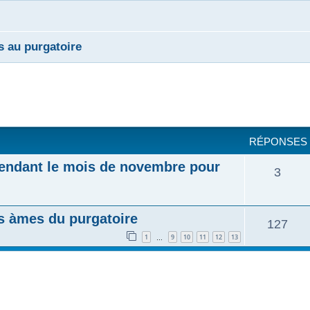
 au purgatoire
cher
cherche avancée
RÉPONSES
pendant le mois de novembre pour
3
es àmes du purgatoire
127
1
9
10
11
12
13
…