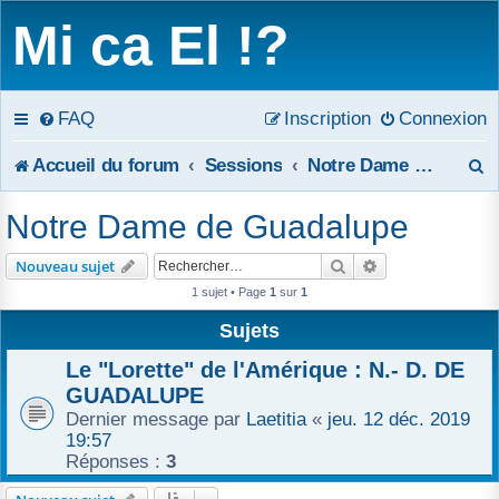
Mi ca El !?
FAQ
Inscription
Connexion
R
Accueil du forum
Sessions
Notre Dame de Guadalupe
e
Notre Dame de Guadalupe
c
Rechercher
Recherche avanc
Nouveau sujet
h
1 sujet • Page
1
sur
1
e
Sujets
r
Le "Lorette" de l'Amérique : N.- D. DE
GUADALUPE
c
Dernier message par
Laetitia
«
jeu. 12 déc. 2019
19:57
h
Réponses :
3
e