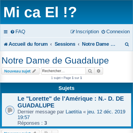
Mi ca El !?
FAQ
Inscription
Connexion
R
Accueil du forum
Sessions
Notre Dame de Guadalupe
e
Notre Dame de Guadalupe
c
Rechercher
Recherche avanc
Nouveau sujet
h
1 sujet • Page
1
sur
1
e
Sujets
r
Le "Lorette" de l'Amérique : N.- D. DE
GUADALUPE
c
Dernier message par
Laetitia
«
jeu. 12 déc. 2019
19:57
h
Réponses :
3
e