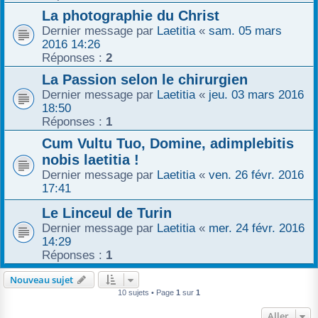
La photographie du Christ
Dernier message par
Laetitia
«
sam. 05 mars
2016 14:26
Réponses :
2
La Passion selon le chirurgien
Dernier message par
Laetitia
«
jeu. 03 mars 2016
18:50
Réponses :
1
Cum Vultu Tuo, Domine, adimplebitis
nobis laetitia !
Dernier message par
Laetitia
«
ven. 26 févr. 2016
17:41
Le Linceul de Turin
Dernier message par
Laetitia
«
mer. 24 févr. 2016
14:29
Réponses :
1
Nouveau sujet
10 sujets • Page
1
sur
1
Aller