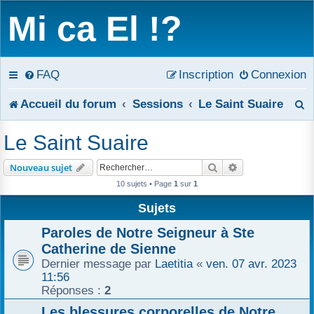
Mi ca El !?
FAQ
Inscription
Connexion
R
Accueil du forum
Sessions
Le Saint Suaire
e
Le Saint Suaire
c
Rechercher
Recherche avanc
Nouveau sujet
h
10 sujets • Page
1
sur
1
e
Sujets
r
Paroles de Notre Seigneur à Ste
Catherine de Sienne
c
Dernier message par
Laetitia
«
ven. 07 avr. 2023
11:56
h
Réponses :
2
e
Les blessures corporelles de Notre