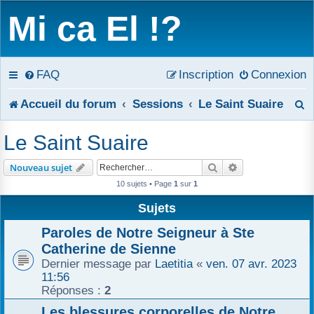
Mi ca El !?
FAQ
Inscription
Connexion
R
Accueil du forum
Sessions
Le Saint Suaire
e
Le Saint Suaire
c
Rechercher
Recherche avanc
Nouveau sujet
h
10 sujets • Page
1
sur
1
e
Sujets
r
Paroles de Notre Seigneur à Ste
Catherine de Sienne
c
Dernier message par
Laetitia
«
ven. 07 avr. 2023
11:56
h
Réponses :
2
e
Les blessures corporelles de Notre