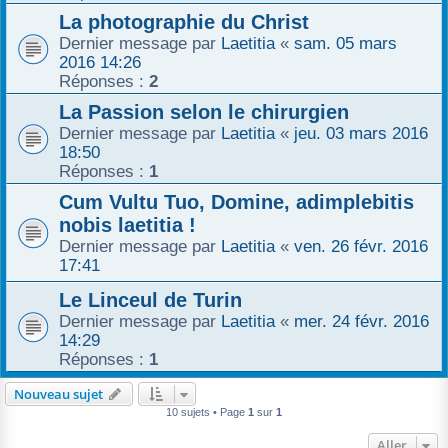
La photographie du Christ
Dernier message par
Laetitia
«
sam. 05 mars
2016 14:26
Réponses :
2
La Passion selon le chirurgien
Dernier message par
Laetitia
«
jeu. 03 mars 2016
18:50
Réponses :
1
Cum Vultu Tuo, Domine, adimplebitis
nobis laetitia !
Dernier message par
Laetitia
«
ven. 26 févr. 2016
17:41
Le Linceul de Turin
Dernier message par
Laetitia
«
mer. 24 févr. 2016
14:29
Réponses :
1
Nouveau sujet
10 sujets • Page
1
sur
1
Aller