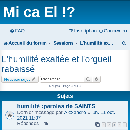
Mi ca El !?
FAQ
Inscription
Connexion
R
Accueil du forum
Sessions
L'humilité exaltée et l'orgueil rabaissé
e
L'humilité exaltée et l'orgueil
c
rabaissé
h
Rechercher
Recherche avanc
Nouveau sujet
e
5 sujets • Page
1
sur
1
r
Sujets
c
humilité :paroles de SAINTS
Dernier message par
Alexandre
«
lun. 11 oct.
h
2021 11:37
Réponses :
49
1
2
3
4
5
e