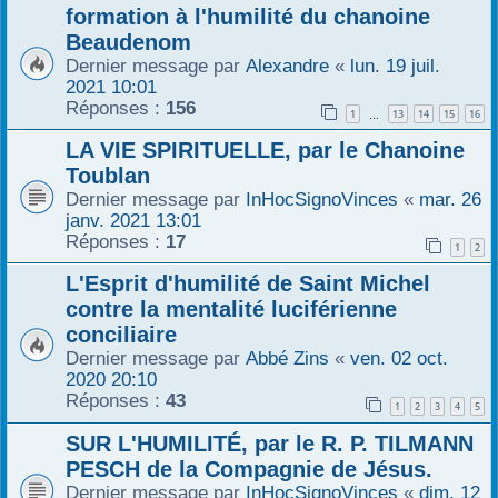
formation à l'humilité du chanoine
r
Beaudenom
Dernier message par
Alexandre
«
lun. 19 juil.
2021 10:01
Réponses :
156
1
13
14
15
16
…
LA VIE SPIRITUELLE, par le Chanoine
Toublan
Dernier message par
InHocSignoVinces
«
mar. 26
janv. 2021 13:01
Réponses :
17
1
2
L'Esprit d'humilité de Saint Michel
contre la mentalité luciférienne
conciliaire
Dernier message par
Abbé Zins
«
ven. 02 oct.
2020 20:10
Réponses :
43
1
2
3
4
5
SUR L'HUMILITÉ, par le R. P. TILMANN
PESCH de la Compagnie de Jésus.
Dernier message par
InHocSignoVinces
«
dim. 12