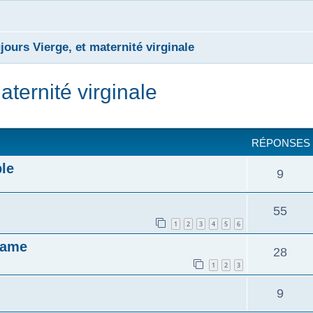
jours Vierge, et maternité virginale
aternité virginale
cher
cherche avancée
RÉPONSES
le
9
55
1
2
3
4
5
6
Dame
28
1
2
3
9