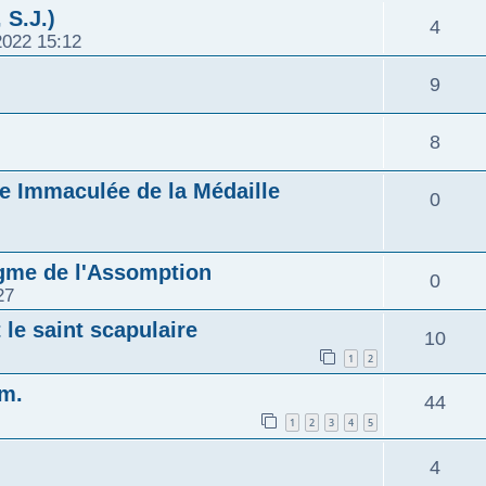
 S.J.)
4
2022 15:12
9
8
rge Immaculée de la Médaille
0
ogme de l'Assomption
0
27
le saint scapulaire
10
1
2
m.
44
1
2
3
4
5
4