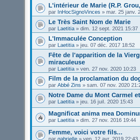
L'intérieur de Marie (R.P. Grou,
par
InHocSignoVinces
»
mar. 25 janv. 
Le Très Saint Nom de Marie
par
Laetitia
»
dim. 12 sept. 2021 15:37
L'Immaculée Conception
par
Laetitia
»
jeu. 07 déc. 2017 18:52
Fête de l'apparition de la Vie
miraculeuse
par
Laetitia
»
ven. 27 nov. 2020 10:23
Film de la proclamation du d
par
Abbé Zins
»
sam. 07 nov. 2020 21:
Notre Dame du Mont Carmel et 
par
Laetitia
»
jeu. 16 juil. 2020 15:43
Magnificat anima mea Dominu
par
Laetitia
»
dim. 27 nov. 2016 19:44
Femme, voici votre fils...
par
gabrielle
»
ven. 12 avr. 2019 22:43