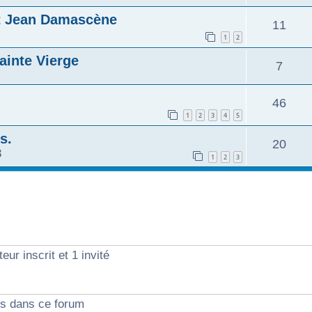
nt Jean Damascène
11
1
2
Sainte Vierge
7
46
1
2
3
4
5
s.
20
3
1
2
3
eur inscrit et 1 invité
ts dans ce forum