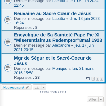
Dernier message par
Laetitia
«
jeu. 06 juin 2024
22:45
r
Neuvaine au Sacré Cœur de Jésus
Dernier message par
Laetitia
«
dim. 18 juin 2023
16:24
Réponses :
8
Encyclique de Sa Sainteté Pape Pie XI
"Miserentisimus Redemptor"8mai 1928
Dernier message par
Alexandre
«
jeu. 17 juin
2021 20:15
Mgr de Ségur et le Sacré-Coeur de
Jésus
Dernier message par
Monique
«
lun. 21 mars
2016 15:58
Réponses :
23
1
2
3
Nouveau sujet
5 sujets • Page
1
sur
1
Aller