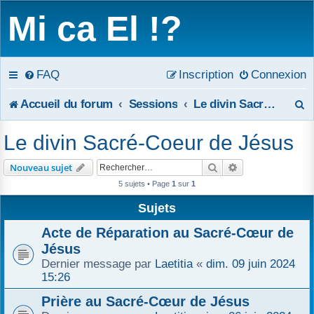
Mi ca El !?
FAQ
Inscription
Connexion
R
Accueil du forum
Sessions
Le divin Sacré-Coeur de Jésus
e
Le divin Sacré-Coeur de Jésus
c
Rechercher
Recherche avanc
Nouveau sujet
h
5 sujets • Page
1
sur
1
e
Sujets
r
Acte de Réparation au Sacré-Cœur de
Jésus
c
Dernier message par
Laetitia
«
dim. 09 juin 2024
15:26
h
Prière au Sacré-Cœur de Jésus
e