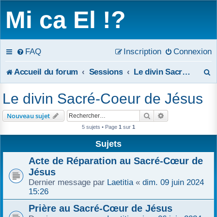
Mi ca El !?
FAQ
Inscription
Connexion
R
Accueil du forum
Sessions
Le divin Sacré-Coeur de Jésus
e
Le divin Sacré-Coeur de Jésus
c
Rechercher
Recherche avanc
Nouveau sujet
h
5 sujets • Page
1
sur
1
e
Sujets
r
Acte de Réparation au Sacré-Cœur de
Jésus
c
Dernier message par
Laetitia
«
dim. 09 juin 2024
15:26
h
Prière au Sacré-Cœur de Jésus
e