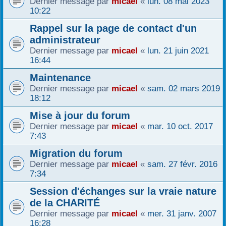
Dernier message par
micael
«
lun. 08 mai 2023
10:22
r
Rappel sur la page de contact d'un
administrateur
Dernier message par
micael
«
lun. 21 juin 2021
16:44
Maintenance
Dernier message par
micael
«
sam. 02 mars 2019
18:12
Mise à jour du forum
Dernier message par
micael
«
mar. 10 oct. 2017
7:43
Migration du forum
Dernier message par
micael
«
sam. 27 févr. 2016
7:34
Session d'échanges sur la vraie nature
de la CHARITÉ
Dernier message par
micael
«
mer. 31 janv. 2007
16:28