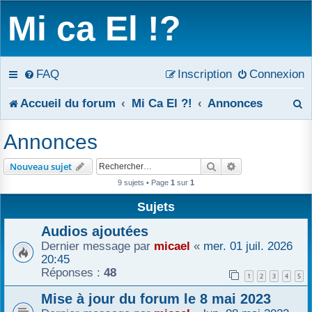
Mi ca El !?
FAQ
Inscription
Connexion
R
Accueil du forum
Mi Ca El ?!
Annonces
e
Annonces
c
Rechercher
Recherche avanc
Nouveau sujet
h
9 sujets • Page
1
sur
1
e
Sujets
r
Audios ajoutées
Dernier message par
micael
«
mer. 01 juil. 2026
c
20:45
Réponses :
48
1
2
3
4
5
h
Mise à jour du forum le 8 mai 2023
e