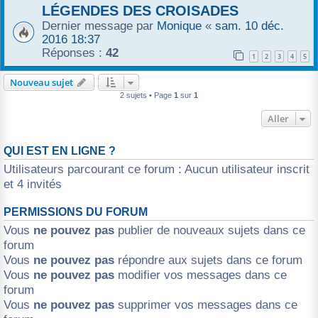
LÉGENDES DES CROISADES
r
Dernier message par
Monique
«
sam. 10 déc.
2016 18:37
Réponses :
42
1
2
3
4
5
Nouveau sujet
2 sujets • Page
1
sur
1
Aller
QUI EST EN LIGNE ?
Utilisateurs parcourant ce forum : Aucun utilisateur inscrit
et 4 invités
PERMISSIONS DU FORUM
Vous
ne pouvez pas
publier de nouveaux sujets dans ce
forum
Vous
ne pouvez pas
répondre aux sujets dans ce forum
Vous
ne pouvez pas
modifier vos messages dans ce
forum
Vous
ne pouvez pas
supprimer vos messages dans ce