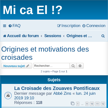
Mi ca El !?
FAQ
Inscription
Connexion
R
Accueil du forum
Sessions
Origines et motivations des croisades
e
Origines et motivations des
c
croisades
h
Rechercher
Recherche avanc
Nouveau sujet
e
2 sujets • Page
1
sur
1
r
Sujets
c
La Croisade des Zouaves Pontificaux
Dernier message par
Abbé Zins
«
lun. 24 juin
h
2019 19:10
Réponses :
118
1
9
10
11
12
e
…