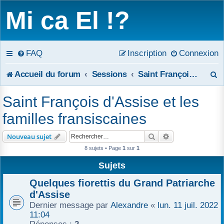
Mi ca El !?
FAQ
Inscription
Connexion
R
Accueil du forum
Sessions
Saint François d'Assise et les familles fransiscaines
e
Saint François d'Assise et les
c
familles fransiscaines
h
Rechercher
Recherche avanc
Nouveau sujet
e
8 sujets • Page
1
sur
1
r
Sujets
c
Quelques fiorettis du Grand Patriarche
d'Assise
h
Dernier message par
Alexandre
«
lun. 11 juil. 2022
11:04
e