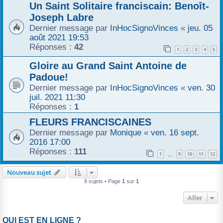
Un Saint Solitaire franciscain: Benoît-
Joseph Labre
Dernier message par
InHocSignoVinces
«
jeu. 05
août 2021 19:53
Réponses :
42
1
2
3
4
5
Gloire au Grand Saint Antoine de
Padoue!
Dernier message par
InHocSignoVinces
«
ven. 30
juil. 2021 11:30
Réponses :
1
FLEURS FRANCISCAINES
Dernier message par
Monique
«
ven. 16 sept.
2016 17:00
Réponses :
111
1
9
10
11
12
…
Nouveau sujet
8 sujets • Page
1
sur
1
Aller
QUI EST EN LIGNE ?