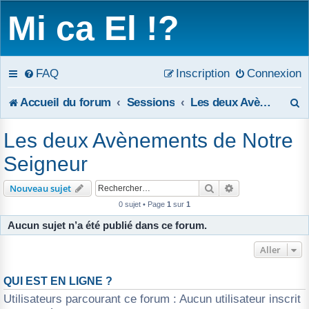
Mi ca El !?
FAQ
Inscription
Connexion
R
Accueil du forum
Sessions
Les deux Avènements de Notre Seigneur
e
Les deux Avènements de Notre
c
Seigneur
h
Rechercher
Recherche avanc
Nouveau sujet
e
0 sujet • Page
1
sur
1
Aucun sujet n’a été publié dans ce forum.
r
Aller
c
h
QUI EST EN LIGNE ?
Utilisateurs parcourant ce forum : Aucun utilisateur inscrit
e