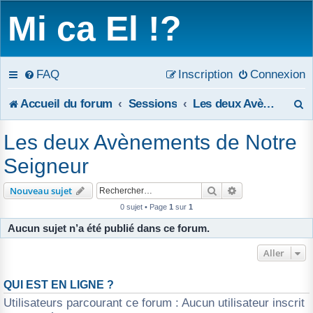
Mi ca El !?
FAQ
Inscription
Connexion
R
Accueil du forum
Sessions
Les deux Avènements de Notre Seigneur
e
Les deux Avènements de Notre
c
Seigneur
h
Rechercher
Recherche avanc
Nouveau sujet
e
0 sujet • Page
1
sur
1
Aucun sujet n’a été publié dans ce forum.
r
Aller
c
h
QUI EST EN LIGNE ?
Utilisateurs parcourant ce forum : Aucun utilisateur inscrit
e