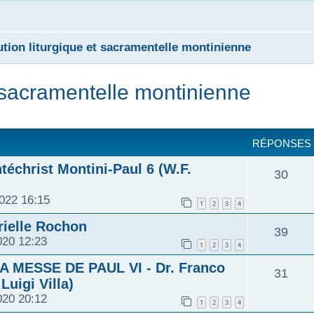
ution liturgique et sacramentelle montinienne
t sacramentelle montinienne
cher
cherche avancée
RÉPONSES
téchrist Montini-Paul 6 (W.F.
30
022 16:15
1
2
3
4
ielle Rochon
39
020 12:23
1
2
3
4
 MESSE DE PAUL VI - Dr. Franco
31
Luigi Villa)
020 20:12
1
2
3
4