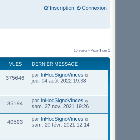
Inscription
Connexion
10 sujets • Page
1
sur
1
VUES
DERNIER MESSAGE
par
InHocSignoVinces
375646
jeu. 04 août 2022 19:38
par
InHocSignoVinces
35194
sam. 27 nov. 2021 19:26
par
InHocSignoVinces
40593
sam. 20 févr. 2021 12:14