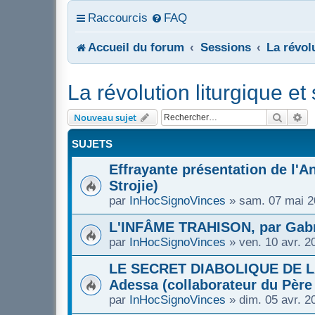
Raccourcis
FAQ
Accueil du forum
Sessions
La révol
La révolution liturgique e
Recher
Re
Nouveau sujet
SUJETS
Effrayante présentation de l'An
Strojie)
par
InHocSignoVinces
»
sam. 07 mai 2
L'INFÂME TRAHISON, par Gabr
par
InHocSignoVinces
»
ven. 10 avr. 2
LE SECRET DIABOLIQUE DE LA
Adessa (collaborateur du Père 
par
InHocSignoVinces
»
dim. 05 avr. 2