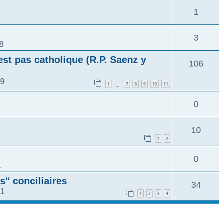
1
3
8
st pas catholique (R.P. Saenz y
106
39
1
7
8
9
10
11
…
0
10
1
2
0
1
s" conciliaires
34
21
1
2
3
4