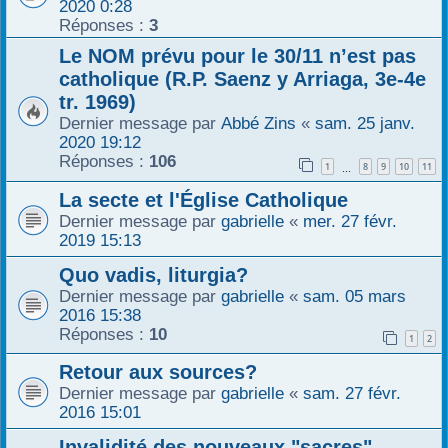
2020 0:28
Réponses :
3
Le NOM prévu pour le 30/11 n’est pas
catholique (R.P. Saenz y Arriaga, 3e-4e
tr. 1969)
Dernier message par
Abbé Zins
«
sam. 25 janv.
2020 19:12
Réponses :
106
1
8
9
10
11
…
La secte et l'Église Catholique
Dernier message par
gabrielle
«
mer. 27 févr.
2019 15:13
Quo vadis, liturgia?
Dernier message par
gabrielle
«
sam. 05 mars
2016 15:38
Réponses :
10
1
2
Retour aux sources?
Dernier message par
gabrielle
«
sam. 27 févr.
2016 15:01
Invalidité des nouveaux "sacres"