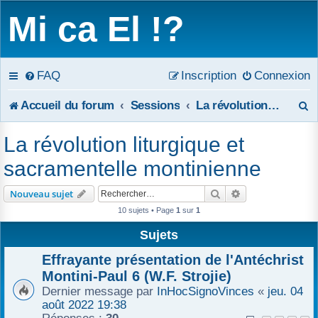
Mi ca El !?
FAQ
Inscription
Connexion
R
Accueil du forum
Sessions
La révolution liturgique et sacramentelle montinienne
e
La révolution liturgique et
c
sacramentelle montinienne
h
Rechercher
Recherche avanc
Nouveau sujet
e
10 sujets • Page
1
sur
1
r
Sujets
c
Effrayante présentation de l'Antéchrist
Montini-Paul 6 (W.F. Strojie)
h
Dernier message par
InHocSignoVinces
«
jeu. 04
août 2022 19:38
e