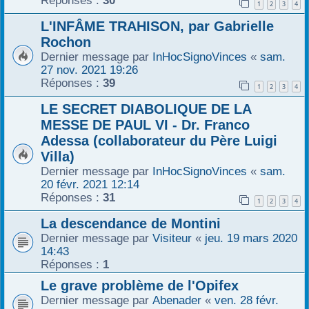
Réponses :
30
1
2
3
4
r
L'INFÂME TRAHISON, par Gabrielle
Rochon
Dernier message par
InHocSignoVinces
«
sam.
27 nov. 2021 19:26
Réponses :
39
1
2
3
4
LE SECRET DIABOLIQUE DE LA
MESSE DE PAUL VI - Dr. Franco
Adessa (collaborateur du Père Luigi
Villa)
Dernier message par
InHocSignoVinces
«
sam.
20 févr. 2021 12:14
Réponses :
31
1
2
3
4
La descendance de Montini
Dernier message par
Visiteur
«
jeu. 19 mars 2020
14:43
Réponses :
1
Le grave problème de l'Opifex
Dernier message par
Abenader
«
ven. 28 févr.