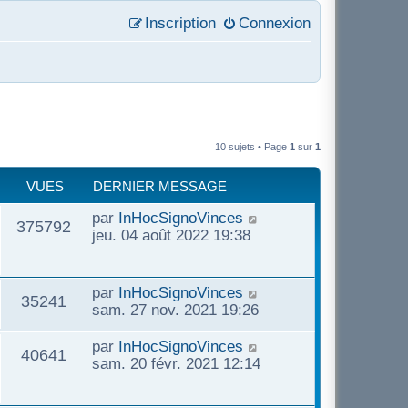
Inscription
Connexion
10 sujets • Page
1
sur
1
VUES
DERNIER MESSAGE
D
par
InHocSignoVinces
V
375792
e
jeu. 04 août 2022 19:38
r
u
n
i
D
par
InHocSignoVinces
e
V
35241
e
e
sam. 27 nov. 2021 19:26
r
r
s
u
m
n
D
par
InHocSignoVinces
V
40641
e
i
e
sam. 20 févr. 2021 12:14
e
s
e
r
u
s
r
n
s
a