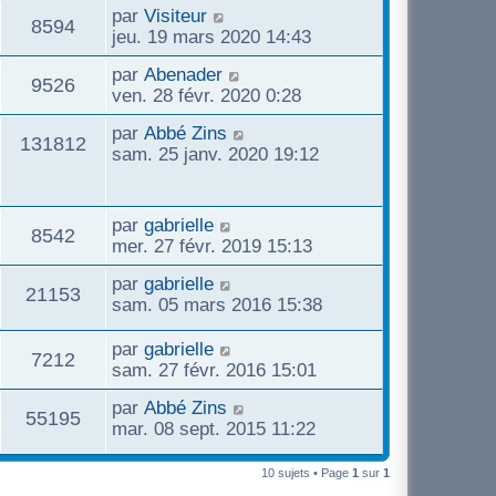
m
i
D
par
Visiteur
g
e
V
8594
e
e
e
jeu. 19 mars 2020 14:43
e
s
r
r
s
u
s
m
D
par
Abenader
n
V
9526
a
e
e
ven. 28 févr. 2020 0:28
i
g
e
s
r
e
u
e
D
par
Abbé Zins
s
n
r
V
131812
e
s
sam. 25 janv. 2020 19:12
a
i
m
e
r
g
e
e
u
n
e
r
s
s
i
m
D
par
gabrielle
s
e
V
8542
e
e
e
mer. 27 févr. 2019 15:13
a
r
s
r
g
s
u
m
D
par
gabrielle
s
n
e
V
21153
e
e
sam. 05 mars 2016 15:38
a
i
e
s
r
g
e
u
s
n
e
D
par
gabrielle
r
V
7212
s
a
i
e
sam. 27 févr. 2016 15:01
m
e
g
e
r
e
u
e
D
par
Abbé Zins
r
n
s
V
55195
s
e
mar. 08 sept. 2015 11:22
m
i
s
e
r
e
e
a
u
n
s
r
g
10 sujets • Page
1
sur
1
s
i
s
m