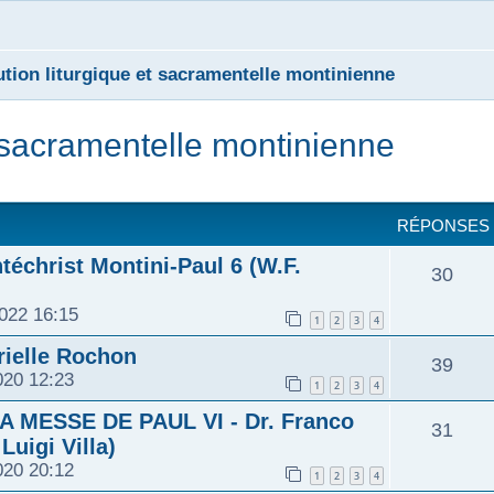
ution liturgique et sacramentelle montinienne
t sacramentelle montinienne
cher
cherche avancée
RÉPONSES
téchrist Montini-Paul 6 (W.F.
R
30
022 16:15
é
1
2
3
4
ielle Rochon
p
R
39
020 12:23
1
2
3
4
o
é
 MESSE DE PAUL VI - Dr. Franco
R
31
n
Luigi Villa)
p
020 20:12
é
1
2
3
4
s
o