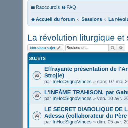
Raccourcis
FAQ
Accueil du forum
Sessions
La révol
La révolution liturgique e
Recher
Re
Nouveau sujet
SUJETS
Effrayante présentation de l'An
Strojie)
par
InHocSignoVinces
»
sam. 07 mai 2
L'INFÂME TRAHISON, par Gabr
par
InHocSignoVinces
»
ven. 10 avr. 2
LE SECRET DIABOLIQUE DE LA
Adessa (collaborateur du Père 
par
InHocSignoVinces
»
dim. 05 avr. 2