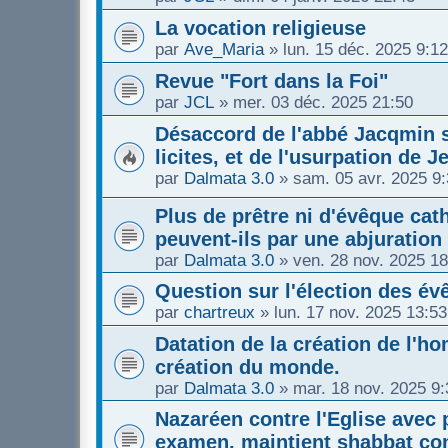
La vocation religieuse
par
Ave_Maria
»
lun. 15 déc. 2025 9:12
Revue "Fort dans la Foi"
par
JCL
»
mer. 03 déc. 2025 21:50
Désaccord de l'abbé Jacqmin s
licites, et de l'usurpation de J
par
Dalmata 3.0
»
sam. 05 avr. 2025 9
Plus de prêtre ni d'évêque cath
peuvent-ils par une abjuration
par
Dalmata 3.0
»
ven. 28 nov. 2025 18
Question sur l'élection des é
par
chartreux
»
lun. 17 nov. 2025 13:53
Datation de la création de l'
création du monde.
par
Dalmata 3.0
»
mar. 18 nov. 2025 9:
Nazaréen contre l'Eglise avec 
examen, maintient shabbat con