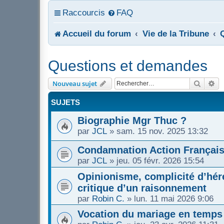
Raccourcis
FAQ
Accueil du forum
Vie de la Tribune
Questions et demandes
Recher
Re
Nouveau sujet
SUJETS
Biographie Mgr Thuc ?
par
JCL
»
sam. 15 nov. 2025 13:32
Condamnation Action Françai
par
JCL
»
jeu. 05 févr. 2026 15:54
Opinionisme, complicité d’héré
critique d’un raisonnement
par
Robin C.
»
lun. 11 mai 2026 9:06
Vocation du mariage en temps 