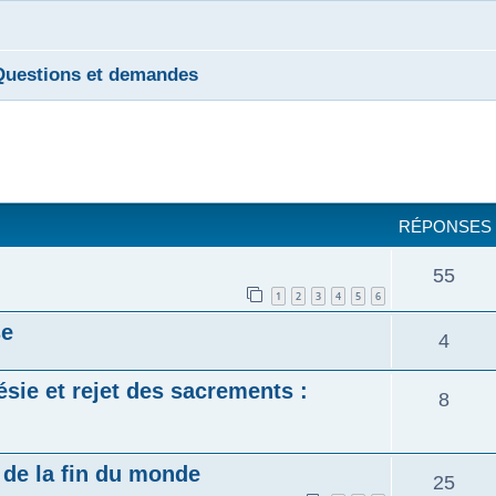
Questions et demandes
cher
cherche avancée
RÉPONSES
R
55
1
2
3
4
5
6
é
se
R
4
p
é
sie et rejet des sacrements :
R
8
o
p
é
n
o
de la fin du monde
R
25
p
s