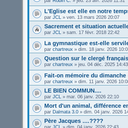
par
Robin C.
»
jeu. 23 avr. 2026 11:31
L'Eglise est elle en notre te
par
JCL
»
ven. 13 mars 2026 20:07
Sacrement et situation actuell
par
JCL
»
sam. 17 févr. 2018 22:42
La gymnastique est-elle servil
par
chartreux
»
dim. 18 janv. 2026 10:
Question sur le clergé français 
par
chartreux
»
jeu. 04 déc. 2025 14:43
Fait-on mémoire du dimanche 
par
chartreux
»
dim. 11 janv. 2026 10:0
LE BIEN COMMUN....
par
JCL
»
mar. 06 janv. 2026 22:10
Mort d'un animal, différence en
par
Dalmata 3.0
»
dim. 04 janv. 2026 1
Père Jacques ....????
par
JCL
»
dim. 04 janv. 2026 22:43