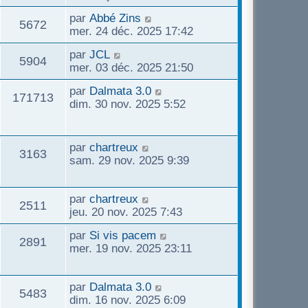
e
s
e
r
e
e
u
a
D
par
Abbé Zins
n
r
V
5672
s
g
e
s
mer. 24 déc. 2025 17:42
i
m
s
e
e
r
e
e
u
a
D
par
JCL
n
r
V
5904
s
g
e
s
mer. 03 déc. 2025 21:50
i
m
s
e
e
r
e
e
u
a
D
par
Dalmata 3.0
n
r
V
171713
s
g
e
s
dim. 30 nov. 2025 5:52
i
m
s
e
e
r
e
e
u
a
n
r
s
g
s
i
m
D
par
chartreux
s
e
e
V
3163
e
e
e
sam. 29 nov. 2025 9:39
a
r
s
r
g
s
u
m
s
n
e
e
a
D
i
par
chartreux
V
2511
e
s
g
e
e
jeu. 20 nov. 2025 7:43
s
e
r
r
u
s
a
D
par
Si vis pacem
n
m
V
2891
g
e
mer. 19 nov. 2025 23:11
i
e
e
e
r
e
s
u
n
r
s
s
D
i
par
Dalmata 3.0
m
a
V
5483
e
e
e
dim. 16 nov. 2025 6:09
e
g