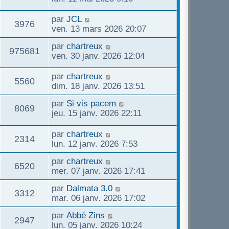
e
r
r
g
s
u
s
n
m
D
e
par
JCL
s
V
3976
i
e
e
ven. 13 mars 2026 20:07
a
e
e
s
r
g
u
D
par
chartreux
r
s
n
e
V
975681
s
e
ven. 30 janv. 2026 12:04
m
a
i
e
r
e
g
e
u
n
s
D
e
par
chartreux
r
V
5560
s
i
s
e
dim. 18 janv. 2026 13:51
m
e
e
a
r
e
u
D
par
Si vis pacem
r
g
n
s
V
8069
s
e
jeu. 15 janv. 2026 22:11
m
e
i
s
e
r
e
e
a
u
n
s
D
par
chartreux
r
g
V
2314
s
i
s
e
lun. 12 janv. 2026 7:53
m
e
e
e
a
r
e
u
D
par
chartreux
r
g
n
s
V
6520
s
e
mer. 07 janv. 2026 17:41
m
e
i
s
e
r
e
e
a
u
D
par
Dalmata 3.0
n
s
r
V
g
3312
e
s
mar. 06 janv. 2026 17:02
i
s
m
e
e
r
e
a
e
u
D
par
Abbé Zins
n
r
V
g
2947
s
e
s
lun. 05 janv. 2026 10:24
i
m