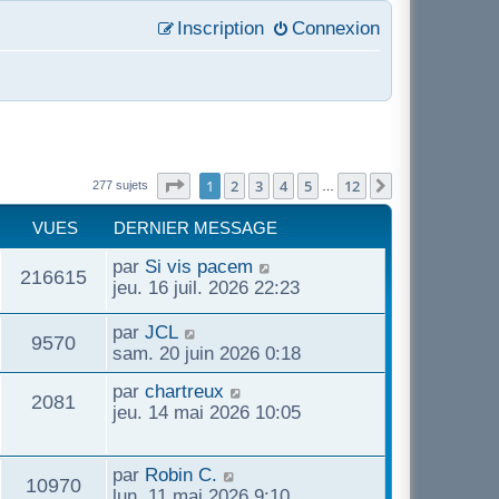
Inscription
Connexion
Page
1
sur
12
1
2
3
4
5
12
Suivant
277 sujets
…
VUES
DERNIER MESSAGE
D
par
Si vis pacem
V
216615
e
jeu. 16 juil. 2026 22:23
r
u
n
D
par
JCL
V
9570
i
e
sam. 20 juin 2026 0:18
e
e
r
u
D
par
chartreux
r
n
V
2081
s
e
jeu. 14 mai 2026 10:05
m
i
e
r
e
e
u
n
s
r
s
D
i
par
Robin C.
s
m
V
10970
e
e
e
lun. 11 mai 2026 9:10
a