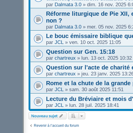
par
Dalmata 3.0
»
dim. 16 nov. 2025 6:
Réforme liturgique de Pie XII, 
non ?
par
Dalmata 3.0
»
mer. 05 nov. 2025 6:
Le bouc émissaire biblique q
par
JCL
»
ven. 10 oct. 2025 11:05
Question sur Gen. 15:18
par
chartreux
»
lun. 13 oct. 2025 10:32
Question sur l'acte de charité 
par
chartreux
»
jeu. 23 janv. 2025 13:2
Rome et la chute de la grande
par
JCL
»
sam. 30 août 2025 11:51
Lecture du Bréviaire et mois d
par
JCL
»
lun. 28 juil. 2025 18:41
Nouveau sujet
Revenir à l’accueil du forum