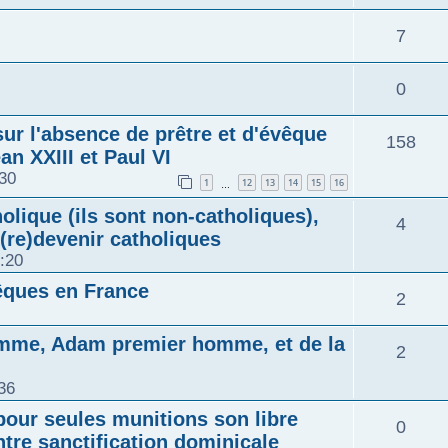
p
s
é
n
R
7
s
o
e
p
s
é
n
R
0
s
o
e
p
s
é
ur l'absence de prêtre et d'évêque
n
R
158
s
o
ean XXIII et Paul VI
e
p
s
:30
é
1
12
13
14
15
16
…
n
s
o
olique (ils sont non-catholiques),
e
p
R
4
s
 (re)devenir catholiques
n
s
o
:20
é
e
s
vêques en France
n
R
2
p
s
e
s
é
o
homme, Adam premier homme, et de la
R
2
s
e
p
n
36
é
s
o
pour seules munitions son libre
s
R
0
p
tre sanctification dominicale