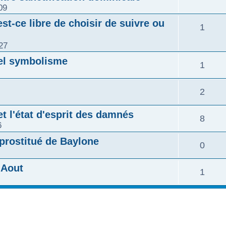
09
est-ce libre de choisir de suivre ou
1
27
uel symbolisme
1
2
et l'état d'esprit des damnés
8
6
 prostitué de Baylone
0
'Aout
1