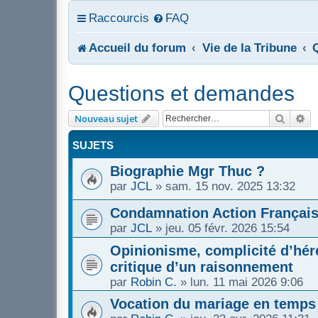
Raccourcis
FAQ
Accueil du forum
Vie de la Tribune
Questions et demandes
Recher
Re
Nouveau sujet
SUJETS
Biographie Mgr Thuc ?
par
JCL
»
sam. 15 nov. 2025 13:32
Condamnation Action Françai
par
JCL
»
jeu. 05 févr. 2026 15:54
Opinionisme, complicité d’héré
critique d’un raisonnement
par
Robin C.
»
lun. 11 mai 2026 9:06
Vocation du mariage en temps 