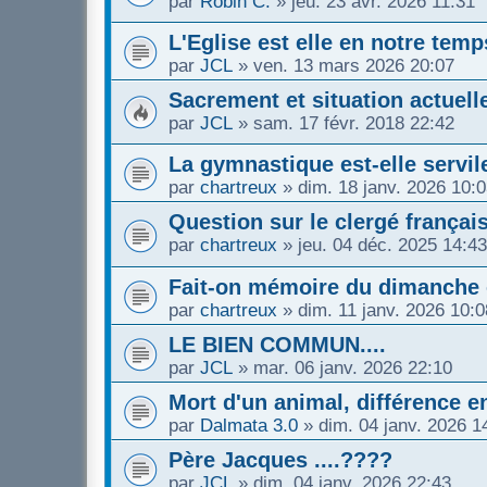
par
Robin C.
»
jeu. 23 avr. 2026 11:31
L'Eglise est elle en notre te
par
JCL
»
ven. 13 mars 2026 20:07
Sacrement et situation actuell
par
JCL
»
sam. 17 févr. 2018 22:42
La gymnastique est-elle servil
par
chartreux
»
dim. 18 janv. 2026 10:
Question sur le clergé français 
par
chartreux
»
jeu. 04 déc. 2025 14:43
Fait-on mémoire du dimanche 
par
chartreux
»
dim. 11 janv. 2026 10:0
LE BIEN COMMUN....
par
JCL
»
mar. 06 janv. 2026 22:10
Mort d'un animal, différence en
par
Dalmata 3.0
»
dim. 04 janv. 2026 1
Père Jacques ....????
par
JCL
»
dim. 04 janv. 2026 22:43