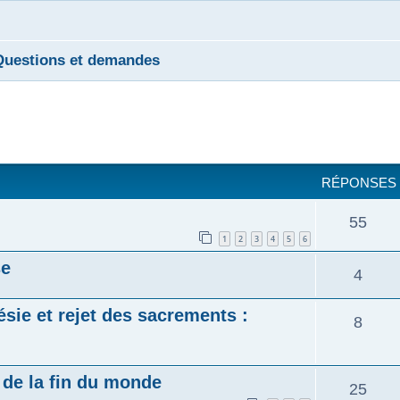
Questions et demandes
cher
cherche avancée
RÉPONSES
55
1
2
3
4
5
6
se
4
sie et rejet des sacrements :
8
de la fin du monde
25