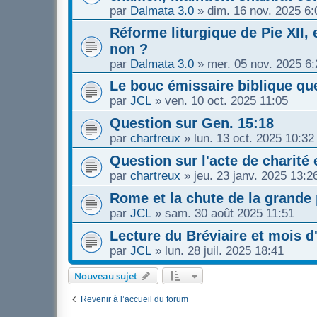
par
Dalmata 3.0
»
dim. 16 nov. 2025 6:
Réforme liturgique de Pie XII, 
non ?
par
Dalmata 3.0
»
mer. 05 nov. 2025 6:
Le bouc émissaire biblique q
par
JCL
»
ven. 10 oct. 2025 11:05
Question sur Gen. 15:18
par
chartreux
»
lun. 13 oct. 2025 10:32
Question sur l'acte de charité 
par
chartreux
»
jeu. 23 janv. 2025 13:2
Rome et la chute de la grande
par
JCL
»
sam. 30 août 2025 11:51
Lecture du Bréviaire et mois d
par
JCL
»
lun. 28 juil. 2025 18:41
Nouveau sujet
Revenir à l’accueil du forum