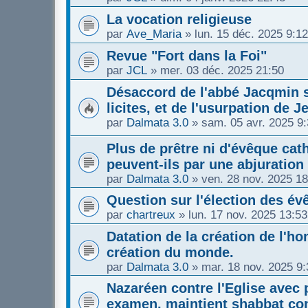
La vocation religieuse
par
Ave_Maria
»
lun. 15 déc. 2025 9:12
Revue "Fort dans la Foi"
par
JCL
»
mer. 03 déc. 2025 21:50
Désaccord de l'abbé Jacqmin s
licites, et de l'usurpation de J
par
Dalmata 3.0
»
sam. 05 avr. 2025 9
Plus de prêtre ni d'évêque cath
peuvent-ils par une abjuration
par
Dalmata 3.0
»
ven. 28 nov. 2025 18
Question sur l'élection des é
par
chartreux
»
lun. 17 nov. 2025 13:53
Datation de la création de l'
création du monde.
par
Dalmata 3.0
»
mar. 18 nov. 2025 9:
Nazaréen contre l'Eglise avec 
examen, maintient shabbat con