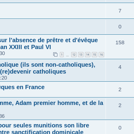
7
0
ur l'absence de prêtre et d'évêque
158
ean XXIII et Paul VI
:30
1
12
13
14
15
16
…
olique (ils sont non-catholiques),
4
 (re)devenir catholiques
:20
vêques en France
2
homme, Adam premier homme, et de la
2
36
pour seules munitions son libre
0
tre sanctification dominicale