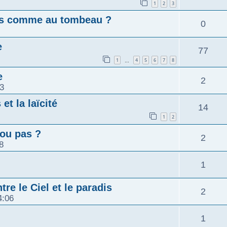
1
2
3
mps comme au tombeau ?
0
e
77
1
4
5
6
7
8
…
e
2
03
et la laïcité
14
1
2
ou pas ?
2
8
1
tre le Ciel et le paradis
2
4:06
1