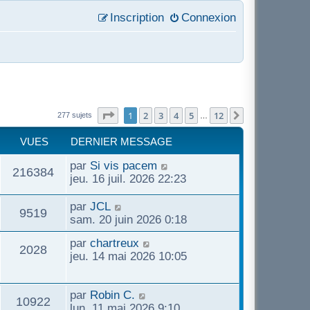
Inscription
Connexion
Page
1
sur
12
1
2
3
4
5
12
Suivant
277 sujets
…
VUES
DERNIER MESSAGE
par
Si vis pacem
216384
jeu. 16 juil. 2026 22:23
par
JCL
9519
sam. 20 juin 2026 0:18
par
chartreux
2028
jeu. 14 mai 2026 10:05
par
Robin C.
10922
lun. 11 mai 2026 9:10