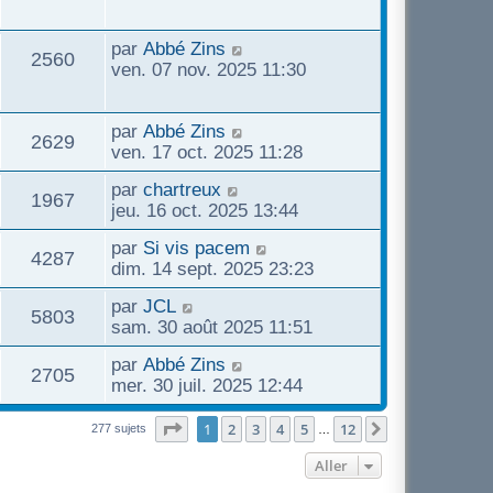
par
Abbé Zins
2560
ven. 07 nov. 2025 11:30
par
Abbé Zins
2629
ven. 17 oct. 2025 11:28
par
chartreux
1967
jeu. 16 oct. 2025 13:44
par
Si vis pacem
4287
dim. 14 sept. 2025 23:23
par
JCL
5803
sam. 30 août 2025 11:51
par
Abbé Zins
2705
mer. 30 juil. 2025 12:44
Page
1
sur
12
1
2
3
4
5
12
Suivant
277 sujets
…
Aller