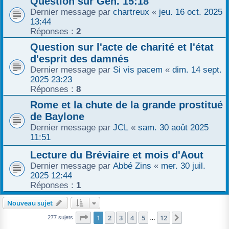
Question sur Gen. 15:18
Dernier message par
chartreux
«
jeu. 16 oct. 2025
13:44
Réponses :
2
Question sur l'acte de charité et l'état
d'esprit des damnés
Dernier message par
Si vis pacem
«
dim. 14 sept.
2025 23:23
Réponses :
8
Rome et la chute de la grande prostitué
de Baylone
Dernier message par
JCL
«
sam. 30 août 2025
11:51
Lecture du Bréviaire et mois d'Aout
Dernier message par
Abbé Zins
«
mer. 30 juil.
2025 12:44
Réponses :
1
Nouveau sujet
Page
1
sur
12
1
2
3
4
5
12
Suivant
277 sujets
…