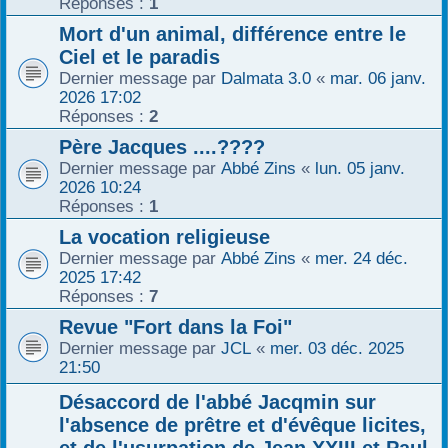
Réponses :
1
Mort d'un animal, différence entre le
Ciel et le paradis
Dernier message par
Dalmata 3.0
«
mar. 06 janv.
2026 17:02
Réponses :
2
Père Jacques ....????
Dernier message par
Abbé Zins
«
lun. 05 janv.
2026 10:24
Réponses :
1
La vocation religieuse
Dernier message par
Abbé Zins
«
mer. 24 déc.
2025 17:42
Réponses :
7
Revue "Fort dans la Foi"
Dernier message par
JCL
«
mer. 03 déc. 2025
21:50
Désaccord de l'abbé Jacqmin sur
l'absence de prêtre et d'évêque licites,
et de l'usurpation de Jean XXIII et Paul