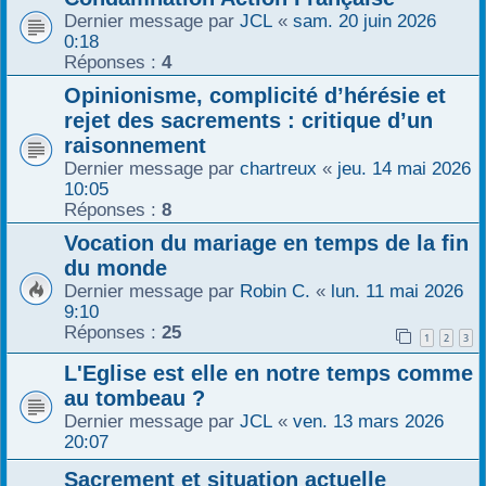
Dernier message par
JCL
«
sam. 20 juin 2026
r
0:18
Réponses :
4
Opinionisme, complicité d’hérésie et
rejet des sacrements : critique d’un
raisonnement
Dernier message par
chartreux
«
jeu. 14 mai 2026
10:05
Réponses :
8
Vocation du mariage en temps de la fin
du monde
Dernier message par
Robin C.
«
lun. 11 mai 2026
9:10
Réponses :
25
1
2
3
L'Eglise est elle en notre temps comme
au tombeau ?
Dernier message par
JCL
«
ven. 13 mars 2026
20:07
Sacrement et situation actuelle