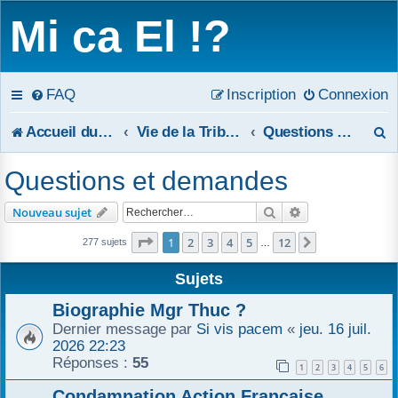
Mi ca El !?
FAQ
Inscription
Connexion
R
Accueil du forum
Vie de la Tribune
Questions et demandes
e
Questions et demandes
c
Rechercher
Recherche avanc
Nouveau sujet
h
Page
1
sur
12
1
2
3
4
5
12
Suivant
277 sujets
…
e
Sujets
r
Biographie Mgr Thuc ?
c
Dernier message par
Si vis pacem
«
jeu. 16 juil.
2026 22:23
h
Réponses :
55
1
2
3
4
5
6
e
Condamnation Action Française