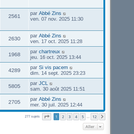
par
Abbé Zins
2561
ven. 07 nov. 2025 11:30
par
Abbé Zins
2630
ven. 17 oct. 2025 11:28
par
chartreux
1968
jeu. 16 oct. 2025 13:44
par
Si vis pacem
4289
dim. 14 sept. 2025 23:23
par
JCL
5805
sam. 30 août 2025 11:51
par
Abbé Zins
2705
mer. 30 juil. 2025 12:44
Page
1
sur
12
1
2
3
4
5
12
Suivant
277 sujets
…
Aller