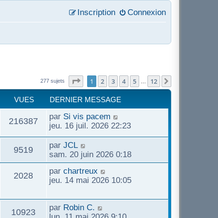
Inscription
Connexion
Page
1
sur
12
1
2
3
4
5
12
Suivant
277 sujets
…
VUES
DERNIER MESSAGE
par
Si vis pacem
216387
jeu. 16 juil. 2026 22:23
par
JCL
9519
sam. 20 juin 2026 0:18
par
chartreux
2028
jeu. 14 mai 2026 10:05
par
Robin C.
10923
lun. 11 mai 2026 9:10