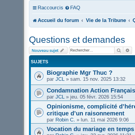
Raccourcis
FAQ
Accueil du forum
Vie de la Tribune
Questions et demandes
Recher
Re
Nouveau sujet
SUJETS
Biographie Mgr Thuc ?
par
JCL
»
sam. 15 nov. 2025 13:32
Condamnation Action Françai
par
JCL
»
jeu. 05 févr. 2026 15:54
Opinionisme, complicité d’héré
critique d’un raisonnement
par
Robin C.
»
lun. 11 mai 2026 9:06
Vocation du mariage en temps 