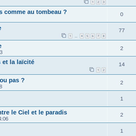
1
2
3
mps comme au tombeau ?
0
e
77
1
4
5
6
7
8
…
e
2
03
et la laïcité
14
1
2
ou pas ?
2
8
1
tre le Ciel et le paradis
2
4:06
1