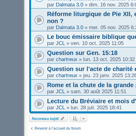
par
Dalmata 3.0
»
dim. 16 nov. 2025 6:
Réforme liturgique de Pie XII, 
non ?
par
Dalmata 3.0
»
mer. 05 nov. 2025 6:
Le bouc émissaire biblique q
par
JCL
»
ven. 10 oct. 2025 11:05
Question sur Gen. 15:18
par
chartreux
»
lun. 13 oct. 2025 10:32
Question sur l'acte de charité 
par
chartreux
»
jeu. 23 janv. 2025 13:2
Rome et la chute de la grande
par
JCL
»
sam. 30 août 2025 11:51
Lecture du Bréviaire et mois d
par
JCL
»
lun. 28 juil. 2025 18:41
Nouveau sujet
Revenir à l’accueil du forum