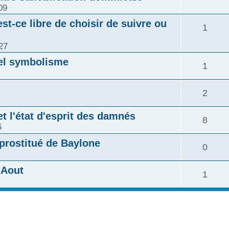
09
est-ce libre de choisir de suivre ou
1
27
uel symbolisme
1
2
et l'état d'esprit des damnés
8
6
 prostitué de Baylone
0
'Aout
1