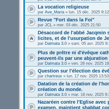
La vocation religieuse
par
Ave_Maria
»
lun. 15 déc. 2025 9:12
Revue "Fort dans la Foi"
par
JCL
»
mer. 03 déc. 2025 21:50
Désaccord de l'abbé Jacqmin s
licites, et de l'usurpation de J
par
Dalmata 3.0
»
sam. 05 avr. 2025 9
Plus de prêtre ni d'évêque cath
peuvent-ils par une abjuration
par
Dalmata 3.0
»
ven. 28 nov. 2025 18
Question sur l'élection des é
par
chartreux
»
lun. 17 nov. 2025 13:53
Datation de la création de l'
création du monde.
par
Dalmata 3.0
»
mar. 18 nov. 2025 9:
Nazaréen contre l'Eglise avec 
examen, maintient shabbat con