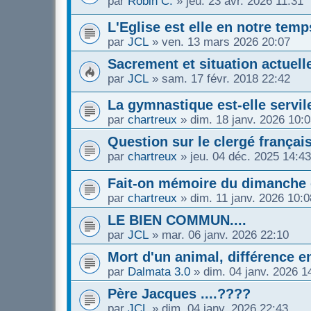
par
Robin C.
»
jeu. 23 avr. 2026 11:31
L'Eglise est elle en notre te
par
JCL
»
ven. 13 mars 2026 20:07
Sacrement et situation actuell
par
JCL
»
sam. 17 févr. 2018 22:42
La gymnastique est-elle servil
par
chartreux
»
dim. 18 janv. 2026 10:
Question sur le clergé français 
par
chartreux
»
jeu. 04 déc. 2025 14:43
Fait-on mémoire du dimanche 
par
chartreux
»
dim. 11 janv. 2026 10:0
LE BIEN COMMUN....
par
JCL
»
mar. 06 janv. 2026 22:10
Mort d'un animal, différence en
par
Dalmata 3.0
»
dim. 04 janv. 2026 1
Père Jacques ....????
par
JCL
»
dim. 04 janv. 2026 22:43