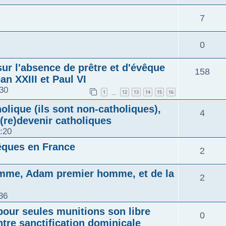
7
0
ur l'absence de prêtre et d'évêque
158
ean XXIII et Paul VI
:30
1
12
13
14
15
16
…
olique (ils sont non-catholiques),
4
 (re)devenir catholiques
:20
vêques en France
2
homme, Adam premier homme, et de la
2
36
pour seules munitions son libre
0
tre sanctification dominicale