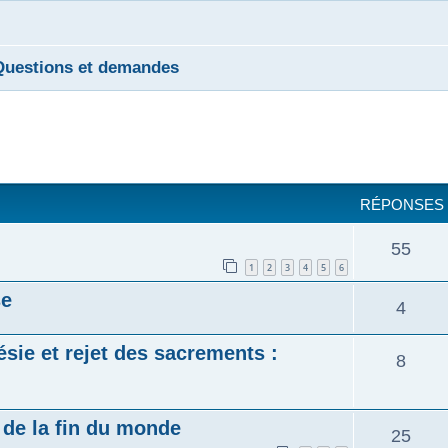
Questions et demandes
cher
cherche avancée
RÉPONSES
55
1
2
3
4
5
6
se
4
sie et rejet des sacrements :
8
de la fin du monde
25